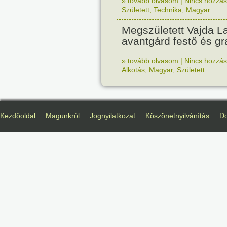
» tovább olvasom
|
Nincs hozzász
Született
,
Technika
,
Magyar
Megszületett Vajda La
avantgárd festő és gr
» tovább olvasom
|
Nincs hozzász
Alkotás
,
Magyar
,
Született
Kezdőoldal
Magunkról
Jognyilatkozat
Köszönetnyilvánítás
D