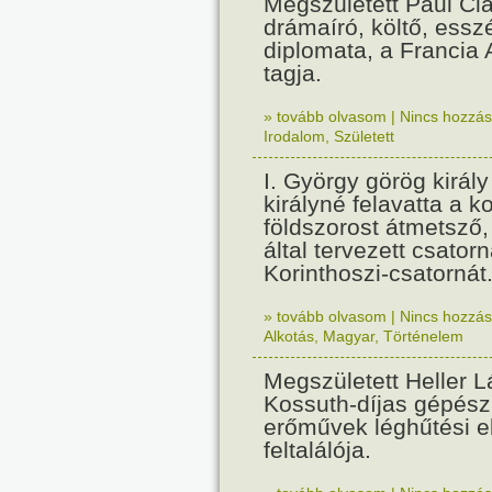
Megszületett Paul Cla
drámaíró, költő, essz
diplomata, a Francia
tagja.
» tovább olvasom
|
Nincs hozzász
Irodalom
,
Született
I. György görög királ
királyné felavatta a k
földszorost átmetsző,
által tervezett csatorn
Korinthoszi-csatornát
» tovább olvasom
|
Nincs hozzász
Alkotás
,
Magyar
,
Történelem
Megszületett Heller L
Kossuth-díjas gépés
erőművek léghűtési e
feltalálója.