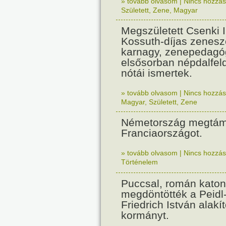
» tovább olvasom
|
Nincs hozzász
Született
,
Zene
,
Magyar
Megszületett Csenki 
Kossuth-díjas zenesz
karnagy, zenepedagó
elsősorban népdalfel
nótái ismertek.
» tovább olvasom
|
Nincs hozzász
Magyar
,
Született
,
Zene
Németország megtám
Franciaországot.
» tovább olvasom
|
Nincs hozzász
Történelem
Puccsal, román katon
megdöntötték a Peidl
Friedrich István alakít
kormányt.