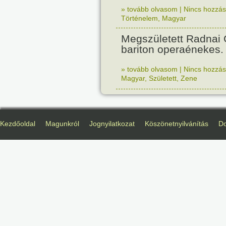
» tovább olvasom
|
Nincs hozzász
Történelem
,
Magyar
Megszületett Radnai
bariton operaénekes.
» tovább olvasom
|
Nincs hozzász
Magyar
,
Született
,
Zene
Kezdőoldal
Magunkról
Jognyilatkozat
Köszönetnyilvánítás
D