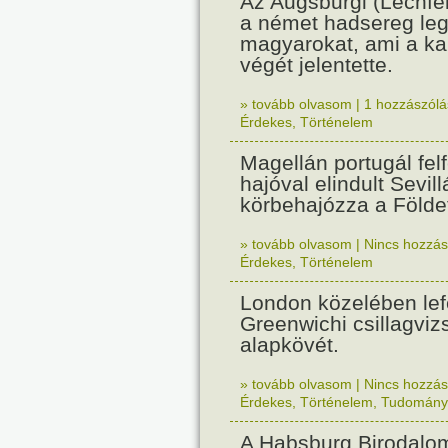
Az Augsburgi (Lechfe
a német hadsereg leg
magyarokat, ami a k
végét jelentette.
» tovább olvasom
|
1 hozzászólás
Érdekes
,
Történelem
Magellán portugál fel
hajóval elindult Sevil
körbehajózza a Földe
» tovább olvasom
|
Nincs hozzász
Érdekes
,
Történelem
London közelében lef
Greenwichi csillagviz
alapkövét.
» tovább olvasom
|
Nincs hozzász
Érdekes
,
Történelem
,
Tudomány
A Habsburg Birodalo