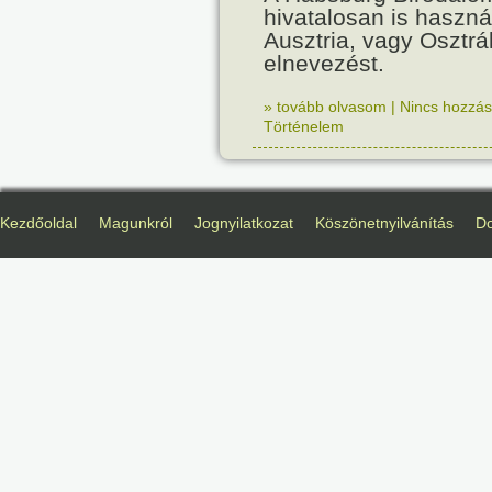
hivatalosan is haszná
Ausztria, vagy Osztr
elnevezést.
» tovább olvasom
|
Nincs hozzász
Történelem
Kezdőoldal
Magunkról
Jognyilatkozat
Köszönetnyilvánítás
D