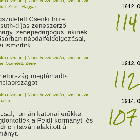
ább olvasom
|
Nincs hozzászólás, szólj hozzá!
1912. 0
tett
,
Zene
,
Magyar
114
született Csenki Imre,
suth-díjas zeneszerző,
nagy, zenepedagógus, akinek
ősorban népdalfeldolgozásai,
ái ismertek.
ább olvasom
|
Nincs hozzászólás, szólj hozzá!
1912. 0
ar
,
Született
,
Zene
112
etország megtámadta
nciaországot.
ább olvasom
|
Nincs hozzászólás, szólj hozzá!
énelem
1914. 0
107
csal, román katonai erőkkel
döntötték a Peidl-kormányt, és
drich István alakított új
mányt.