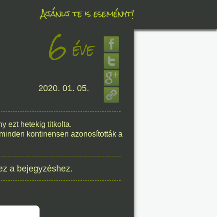
Ajánlj te is eseményt!
6
éve
éve
2020. 01. 05.
8. 07.
éve
 ezt hetekig titkolta.
minden kontinensen azonosították a
8. 07.
ez a bejegyzéshez.
éve