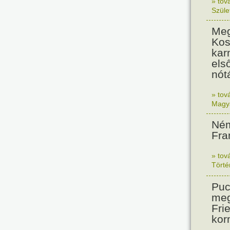
» tov
Szüle
Meg
Kos
kar
els
nót
» tov
Magy
Ném
Fra
» tov
Tört
Puc
meg
Frie
kor