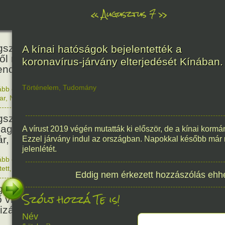
«
Augusztus 7
»
466
született Báthori Erzsébet,
A kínai hatóságok bejelentették a
ről rémséges és kegyetlen
koronavírus-járvány elterjedését Kínában.
endák éltek.
Történelem
,
Tudomány
ább olvasom
|
Nincs hozzászólás, szólj hozzá!
1560. 0
ar
,
Nő
,
Történelem
201
született Kondor Gusztáv
llagász, matematikus, egyetemi
A vírust 2019 végén mutatták ki először, de a kínai kormány
ár, akadémikus.
Ezzel járvány indul az országban. Napokkal később már 
jelenlétét.
ább olvasom
|
Nincs hozzászólás, szólj hozzá!
1825. 0
tett
,
Technika
,
Magyar
150
Eddig nem érkezett hozzászólás ehh
született Mata Hari, a híres
Szólj hozzá Te is!
ő világháborús táncosnő,
tizán és kém.
Név