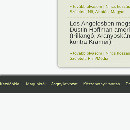
» tovább olvasom
|
Nincs hozzász
Született
,
Nő
,
Alkotás
,
Magyar
Los Angelesben megs
Dustin Hoffman ameri
(Pillangó, Aranyoská
kontra Kramer).
» tovább olvasom
|
Nincs hozzász
Született
,
Film/Média
Kezdőoldal
Magunkról
Jognyilatkozat
Köszönetnyilvánítás
D