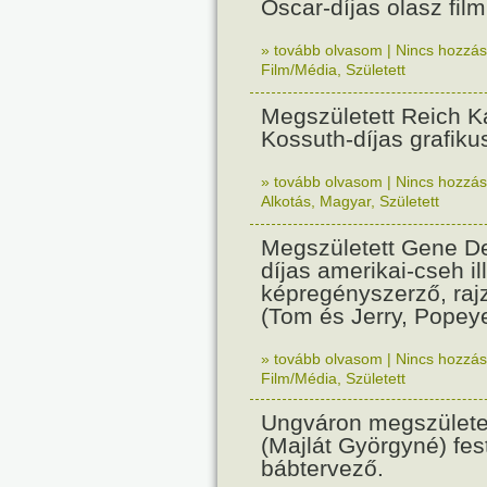
Oscar-díjas olasz fil
» tovább olvasom
|
Nincs hozzász
Film/Média
,
Született
Megszületett Reich Ká
Kossuth-díjas grafik
» tovább olvasom
|
Nincs hozzász
Alkotás
,
Magyar
,
Született
Megszületett Gene De
díjas amerikai-cseh ill
képregényszerző, raj
(Tom és Jerry, Popeye
» tovább olvasom
|
Nincs hozzász
Film/Média
,
Született
Ungváron megszületet
(Majlát Györgyné) fest
bábtervező.