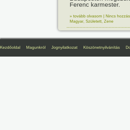
Ferenc karmester.
» tovább olvasom
|
Nincs hozzász
Magyar
,
Született
,
Zene
Kezdőoldal
Magunkról
Jognyilatkozat
Köszönetnyilvánítás
D