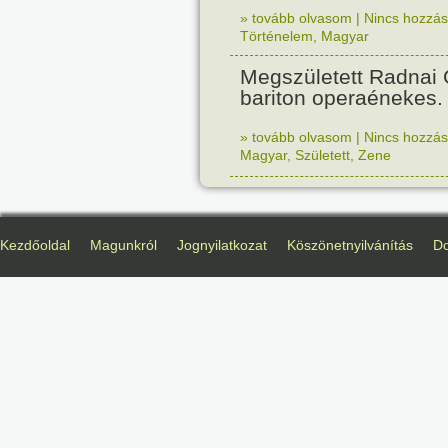
» tovább olvasom
|
Nincs hozzász
Történelem
,
Magyar
Megszületett Radnai
bariton operaénekes.
» tovább olvasom
|
Nincs hozzász
Magyar
,
Született
,
Zene
Kezdőoldal
Magunkról
Jognyilatkozat
Köszönetnyilvánítás
D