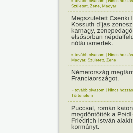
» tovább olvasom
|
Nincs hozzász
Született
,
Zene
,
Magyar
Megszületett Csenki 
Kossuth-díjas zenesz
karnagy, zenepedagó
elsősorban népdalfel
nótái ismertek.
» tovább olvasom
|
Nincs hozzász
Magyar
,
Született
,
Zene
Németország megtám
Franciaországot.
» tovább olvasom
|
Nincs hozzász
Történelem
Puccsal, román katon
megdöntötték a Peidl
Friedrich István alakít
kormányt.