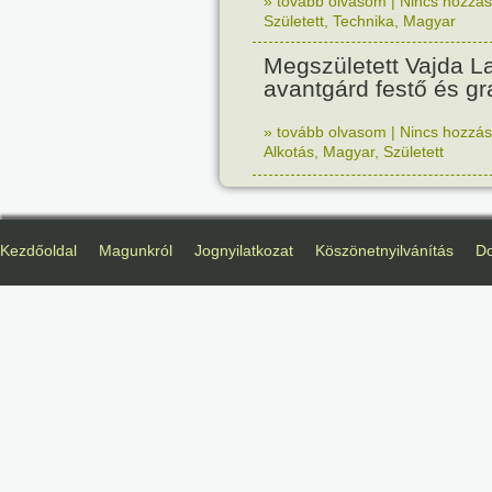
» tovább olvasom
|
Nincs hozzász
Született
,
Technika
,
Magyar
Megszületett Vajda La
avantgárd festő és gr
» tovább olvasom
|
Nincs hozzász
Alkotás
,
Magyar
,
Született
Kezdőoldal
Magunkról
Jognyilatkozat
Köszönetnyilvánítás
D