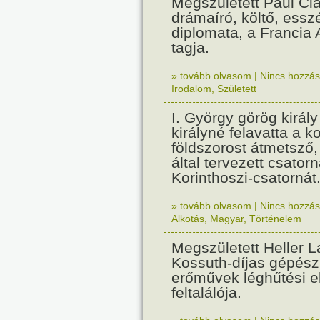
Megszületett Paul Cla
drámaíró, költő, essz
diplomata, a Francia
tagja.
» tovább olvasom
|
Nincs hozzász
Irodalom
,
Született
I. György görög királ
királyné felavatta a k
földszorost átmetsző,
által tervezett csatorn
Korinthoszi-csatornát
» tovább olvasom
|
Nincs hozzász
Alkotás
,
Magyar
,
Történelem
Megszületett Heller L
Kossuth-díjas gépés
erőművek léghűtési e
feltalálója.