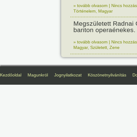
» tovább olvasom
|
Nincs hozzász
Történelem
,
Magyar
Megszületett Radnai
bariton operaénekes.
» tovább olvasom
|
Nincs hozzász
Magyar
,
Született
,
Zene
Kezdőoldal
Magunkról
Jognyilatkozat
Köszönetnyilvánítás
D