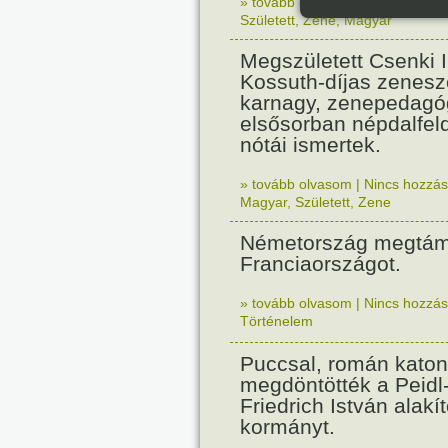
» tovább olvasom
|
Nincs hozzász
Született
,
Zene
,
Magyar
Megszületett Csenki 
Kossuth-díjas zenesz
karnagy, zenepedagó
elsősorban népdalfel
nótái ismertek.
» tovább olvasom
|
Nincs hozzász
Magyar
,
Született
,
Zene
Németország megtám
Franciaországot.
» tovább olvasom
|
Nincs hozzász
Történelem
Puccsal, román katon
megdöntötték a Peidl
Friedrich István alakít
kormányt.