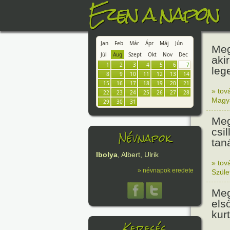
Ezen a napon
Jan
Feb
Már
Ápr
Máj
Jún
Meg
Júl
Aug
Szept
Okt
Nov
Dec
aki
1
2
3
4
5
6
7
leg
8
9
10
11
12
13
14
15
16
17
18
19
20
21
» tov
22
23
24
25
26
27
28
Magy
29
30
31
Meg
csi
Névnapok
tan
Ibolya
, Albert, Ulrik
» tov
» névnapok eredete
Szüle
Meg
els
kur
Keresés