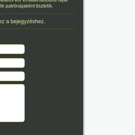
 patrónájaként tisztelik.
8. 07.
éve
ez a bejegyzéshez.
8. 07.
éve
8. 07.
éve