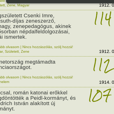
ább olvasom
|
Nincs hozzászólás, szólj hozzá!
1912. 0
tett
,
Zene
,
Magyar
114
született Csenki Imre,
suth-díjas zeneszerző,
nagy, zenepedagógus, akinek
ősorban népdalfeldolgozásai,
ái ismertek.
ább olvasom
|
Nincs hozzászólás, szólj hozzá!
1912. 0
ar
,
Született
,
Zene
112
etország megtámadta
nciaországot.
ább olvasom
|
Nincs hozzászólás, szólj hozzá!
énelem
1914. 0
107
csal, román katonai erőkkel
döntötték a Peidl-kormányt, és
drich István alakított új
mányt.