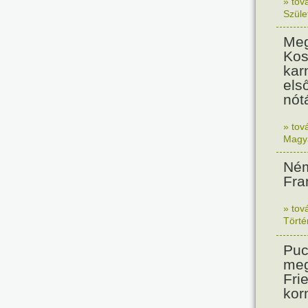
» tov
Szüle
Meg
Kos
kar
els
nót
» tov
Magy
Ném
Fra
» tov
Tört
Puc
meg
Frie
kor