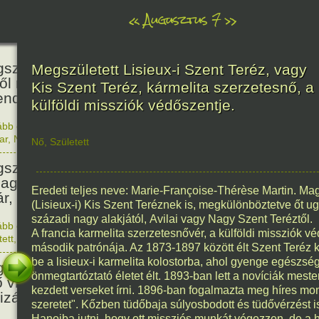
«
Augusztus 7
»
466
született Báthori Erzsébet,
Megszületett Lisieux-i Szent Teréz, vagy
ről rémséges és kegyetlen
Kis Szent Teréz, kármelita szerzetesnő, a
endák éltek.
külföldi missziók védőszentje.
ább olvasom
|
Nincs hozzászólás, szólj hozzá!
1560. 0
ar
,
Nő
,
Történelem
Nő
,
Született
201
született Kondor Gusztáv
llagász, matematikus, egyetemi
Eredeti teljes neve: Marie-Françoise-Thérèse Martin. Ma
ár, akadémikus.
(Lisieux-i) Kis Szent Teréznek is, megkülönböztetve őt 
századi nagy alakjától, Avilai vagy Nagy Szent Teréztől.
ább olvasom
|
Nincs hozzászólás, szólj hozzá!
A francia karmelita szerzetesnővér, a külföldi missziók vé
1825. 0
tett
,
Technika
,
Magyar
150
második patrónája. Az 1873-1897 között élt Szent Teréz k
be a lisieux-i karmelita kolostorba, ahol gyenge egészség
született Mata Hari, a híres
önmegtartóztató életet élt. 1893-ban lett a novíciák mest
ő világháborús táncosnő,
kezdett verseket írni. 1896-ban fogalmazta meg híres mo
tizán és kém.
szeretet". Kőzben tüdőbaja súlyosbodott és tüdővérzést is
Hanoiba jutni, hogy ott missziós munkát végezzen, de a h