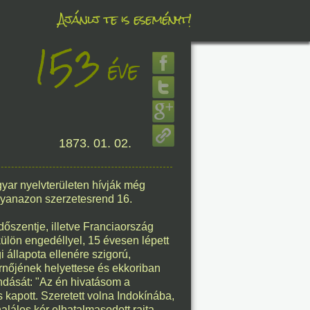
Ajánlj te is eseményt!
153
éve
éve
8. 07.
1873. 01. 02.
éve
gyar nyelvterületen hívják még
ugyanazon szerzetesrend 16.
dőszentje, illetve Franciaország
8. 07.
ülön engedéllyel, 15 évesen lépett
i állapota ellenére szigorú,
éve
ernőjének helyettese és ekkoriban
ndását: "Az én hivatásom a
 kapott. Szeretett volna Indokínába,
alálos kór elhatalmasodott rajta.