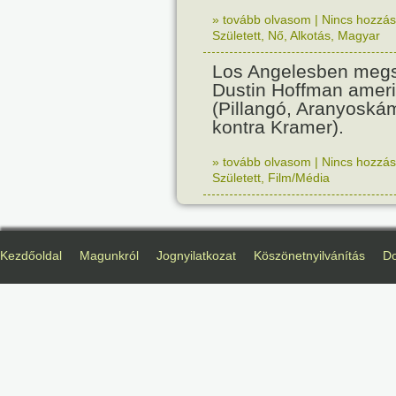
» tovább olvasom
|
Nincs hozzász
Született
,
Nő
,
Alkotás
,
Magyar
Los Angelesben megs
Dustin Hoffman ameri
(Pillangó, Aranyoská
kontra Kramer).
» tovább olvasom
|
Nincs hozzász
Született
,
Film/Média
Kezdőoldal
Magunkról
Jognyilatkozat
Köszönetnyilvánítás
D