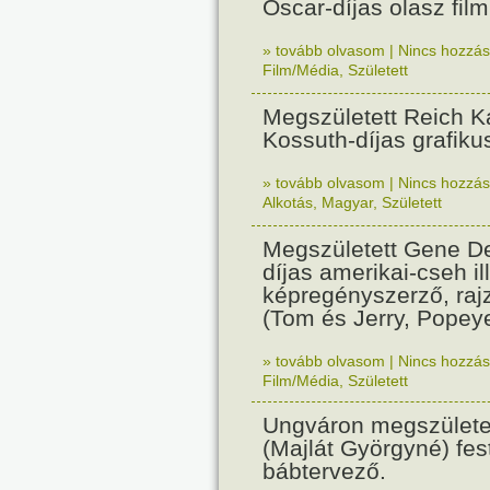
Oscar-díjas olasz fil
» tovább olvasom
|
Nincs hozzász
Film/Média
,
Született
Megszületett Reich Ká
Kossuth-díjas grafik
» tovább olvasom
|
Nincs hozzász
Alkotás
,
Magyar
,
Született
Megszületett Gene De
díjas amerikai-cseh ill
képregényszerző, raj
(Tom és Jerry, Popeye
» tovább olvasom
|
Nincs hozzász
Film/Média
,
Született
Ungváron megszületet
(Majlát Györgyné) fest
bábtervező.