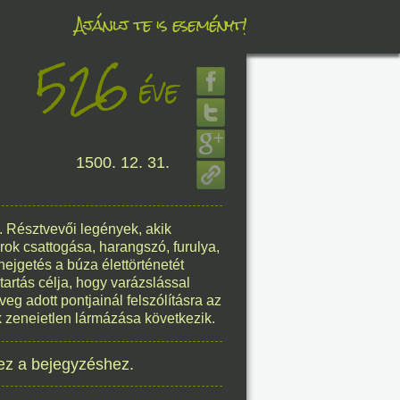
Ajánlj te is eseményt!
526
éve
éve
1500. 12. 31.
8. 07.
éve
. Résztvevői legények, akik
rok csattogása, harangszó, furulya,
ejgetés a búza élettörténetét
tartás célja, hogy varázslással
8. 07.
eg adott pontjainál felszólításra az
k zeneietlen lármázása következik.
éve
ez a bejegyzéshez.