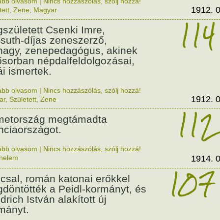
ább olvasom
|
Nincs hozzászólás, szólj hozzá!
1912. 0
tett
,
Zene
,
Magyar
114
született Csenki Imre,
suth-díjas zeneszerző,
nagy, zenepedagógus, akinek
ősorban népdalfeldolgozásai,
ái ismertek.
ább olvasom
|
Nincs hozzászólás, szólj hozzá!
1912. 0
ar
,
Született
,
Zene
112
etország megtámadta
nciaországot.
ább olvasom
|
Nincs hozzászólás, szólj hozzá!
énelem
1914. 0
107
csal, román katonai erőkkel
döntötték a Peidl-kormányt, és
drich István alakított új
mányt.