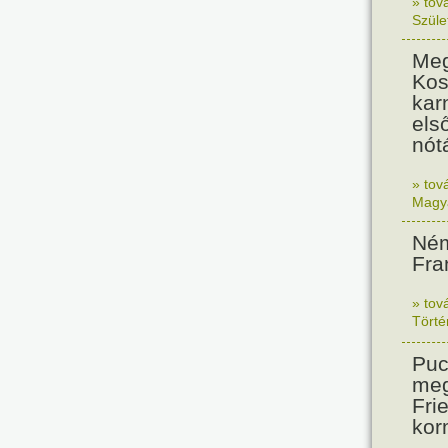
» tov
Szüle
Meg
Kos
kar
els
nót
» tov
Magy
Ném
Fra
» tov
Tört
Puc
meg
Frie
kor