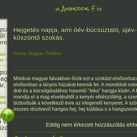
«
Augusztus 7
»
466
született Báthori Erzsébet,
Hejgetés napja, ami óév-búcsúztató, újév-
ről rémséges és kegyetlen
köszöntő szokás.
endák éltek.
Ünnep
,
Magyar
,
Érdekes
ább olvasom
|
Nincs hozzászólás, szólj hozzá!
1560. 0
ar
,
Nő
,
Történelem
201
született Kondor Gusztáv
llagász, matematikus, egyetemi
Moldvai magyar falvakban őrzik ezt a szokást elsősorban
ár, akadémikus.
elsősorban a lányos házakat keresik fel. A mondókát osto
dob és a köcsögdudához hasonló "bika" hangja kíséri. A h
mondja el a mag elvetésétől a kenyér elkészültéig, a szer
ább olvasom
|
Nincs hozzászólás, szólj hozzá!
1825. 0
tett
,
Technika
,
Magyar
biztosítsák a következő évre az elegendő kenyeret. A szöv
150
összes résztvevő hangos hej, hej kiáltása s a hangszere
született Mata Hari, a híres
ő világháborús táncosnő,
Eddig nem érkezett hozzászólás ehh
tizán és kém.