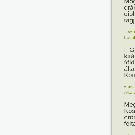
Meg
drá
dip
tagj
» tov
Iroda
I. 
kir
föl
álta
Kor
» tov
Alkot
Meg
Kos
erő
felt