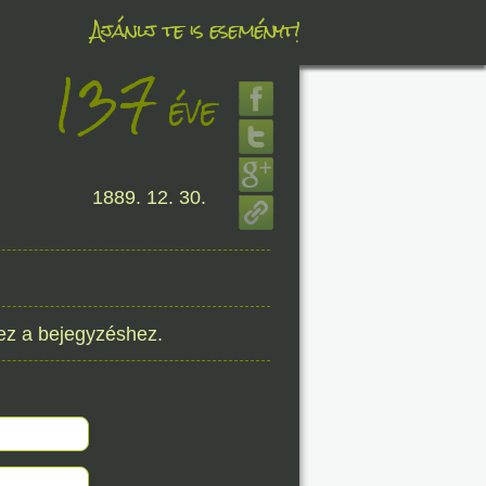
Ajánlj te is eseményt!
137
éve
éve
8. 06.
1889. 12. 30.
éve
8. 06.
ez a bejegyzéshez.
éve
8. 06.