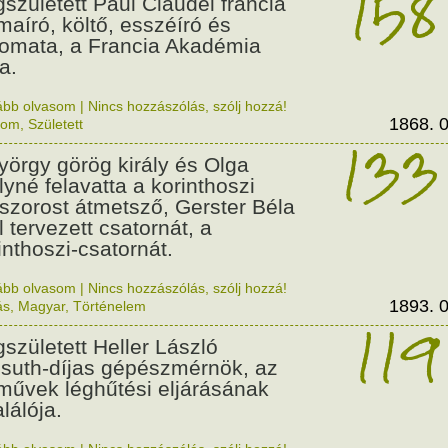
158
született Paul Claudel francia
maíró, költő, esszéíró és
lomata, a Francia Akadémia
a.
ább olvasom
|
Nincs hozzászólás, szólj hozzá!
1868. 0
lom
,
Született
133
György görög király és Olga
ályné felavatta a korinthoszi
dszorost átmetsző, Gerster Béla
l tervezett csatornát, a
inthoszi-csatornát.
ább olvasom
|
Nincs hozzászólás, szólj hozzá!
1893. 0
ás
,
Magyar
,
Történelem
119
született Heller László
suth-díjas gépészmérnök, az
művek léghűtési eljárásának
alálója.