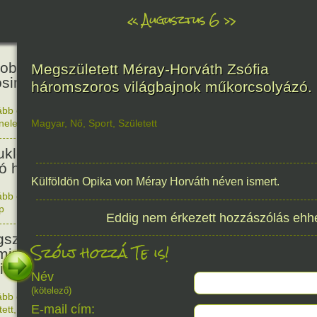
«
Augusztus 6
»
81
obták az első atombombát
Megszületett Méray-Horváth Zsófia
osimára.
háromszoros világbajnok műkorcsolyázó.
ább olvasom
|
Nincs hozzászólás, szólj hozzá!
énelem
Magyar
,
Nő
,
Sport
,
Született
1945. 0
48
ukleáris fegyverek betiltásáért
yó harc világnapja
Külföldön Opika von Méray Horváth néven ismert.
ább olvasom
|
Nincs hozzászólás, szólj hozzá!
p
1978. 0
Eddig nem érkezett hozzászólás ehh
145
született Sir Alexander
Szólj hozzá Te is!
ming, Nobel-díjas angol orvos, a
cillin felfedezője.
Név
(kötelező)
ább olvasom
|
1 hozzászólás, szólj Te is hozzá!
E-mail cím:
1881. 0
tett
,
Alkotás