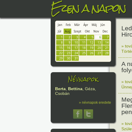
Ezen a napon
Jan
Feb
Már
Ápr
Máj
Jún
Led
Júl
Aug
Szept
Okt
Nov
Dec
Hir
1
2
3
4
5
6
7
8
9
10
11
12
13
14
» tov
15
16
17
18
19
20
21
Tört
22
23
24
25
26
27
28
29
30
31
A n
fol
Névnapok
» tov
Ünne
Berta
,
Bettina
, Géza,
Csobán
Meg
» névnapok eredete
Fle
peni
» tov
Szüle