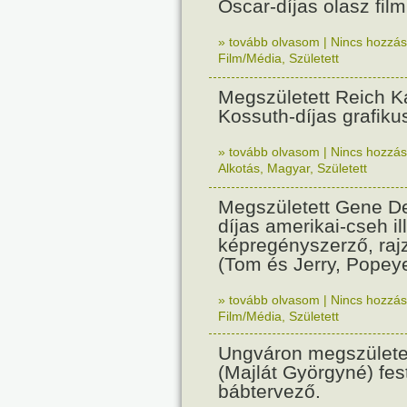
Oscar-díjas olasz fil
» tovább olvasom
|
Nincs hozzász
Film/Média
,
Született
Megszületett Reich Ká
Kossuth-díjas grafik
» tovább olvasom
|
Nincs hozzász
Alkotás
,
Magyar
,
Született
Megszületett Gene De
díjas amerikai-cseh ill
képregényszerző, raj
(Tom és Jerry, Popeye
» tovább olvasom
|
Nincs hozzász
Film/Média
,
Született
Ungváron megszületet
(Majlát Györgyné) fest
bábtervező.