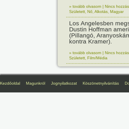
» tovább olvasom
|
Nincs hozzász
Született
,
Nő
,
Alkotás
,
Magyar
Los Angelesben megs
Dustin Hoffman ameri
(Pillangó, Aranyoská
kontra Kramer).
» tovább olvasom
|
Nincs hozzász
Született
,
Film/Média
Kezdőoldal
Magunkról
Jognyilatkozat
Köszönetnyilvánítás
D