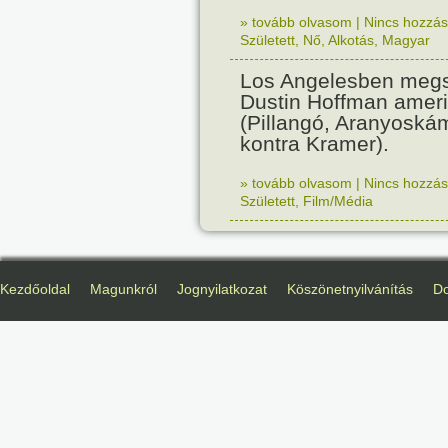
» tovább olvasom
|
Nincs hozzász
Született
,
Nő
,
Alkotás
,
Magyar
Los Angelesben megs
Dustin Hoffman ameri
(Pillangó, Aranyoská
kontra Kramer).
» tovább olvasom
|
Nincs hozzász
Született
,
Film/Média
Kezdőoldal
Magunkról
Jognyilatkozat
Köszönetnyilvánítás
D