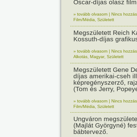
Oscar-díjas olasz fil
» tovább olvasom
|
Nincs hozzász
Film/Média
,
Született
Megszületett Reich Ká
Kossuth-díjas grafik
» tovább olvasom
|
Nincs hozzász
Alkotás
,
Magyar
,
Született
Megszületett Gene De
díjas amerikai-cseh ill
képregényszerző, raj
(Tom és Jerry, Popeye
» tovább olvasom
|
Nincs hozzász
Film/Média
,
Született
Ungváron megszületet
(Majlát Györgyné) fest
bábtervező.