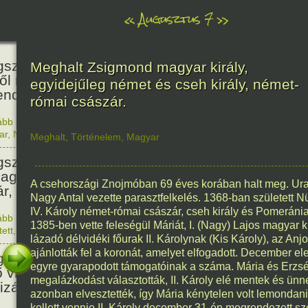
«
Augusztus 7
»
466
született Báthori Erzsébet,
Meghalt Zsigmond magyar király,
ről rémséges és kegyetlen
egyidejűleg német és cseh király, német-
endák éltek.
római császár.
ább olvasom
|
Nincs hozzászólás, szólj hozzá!
1560. 0
ar
,
Nő
,
Történelem
Meghalt
,
Történelem
,
Magyar
201
született Kondor Gusztáv
llagász, matematikus, egyetemi
A csehországi Znojmóban 69 éves korában halt meg. Ural
ár, akadémikus.
Nagy Antal vezette parasztfelkelés. 1368-ban született 
IV. Károly német-római császár, cseh király és Pomeráni
ább olvasom
|
Nincs hozzászólás, szólj hozzá!
1385-ben vette feleségül Máriát, I. (Nagy) Lajos magyar ki
1825. 0
tett
,
Technika
,
Magyar
150
lázadó délvidéki főurak II. Károlynak (Kis Károly), az Anjo
ajánlották fel a koronát, amelyet elfogadott. December e
született Mata Hari, a híres
egyre gyarapodott támogatóinak a száma. Mária és Erzsé
ő világháborús táncosnő,
megalázkodást választották, II. Károly elé mentek és ünn
tizán és kém.
azonban elvesztették, így Mária kénytelen volt lemondani a
kellett vennie II. Károly december 31-én megrendezett s