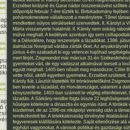
ább olvasom
|
Nincs hozzászólás, szólj hozzá!
Erzsébet királyné és Garai nádor összeesküvést szőttek
1876. 0
tett
,
Történelem
,
Nő
128
időpontját február 7-ére tűzték ki. Birtokadomány fejébe
pohárnokmestere vállalkozott a merényletre. Tőrrel támad
apesten megszületett Szalmás
mindketten súlyos sérüléseket szenvedtek. II. Károlyt a V
oska zenetanárnő, zeneszerző,
Mária visszanyerte hatalmát. II. Károly nem sokáig rabos
usvezető.
múlva meghalt. A kedélyek azonban így sem csillapodtak
le a Délvidékre, hogy leszereljék a lázadókat. 1386. júli
ább olvasom
|
Nincs hozzászólás, szólj hozzá!
dalmáciai Novigrad várába zárták őket. Az anyakirálynét 
1898. 0
tett
,
Nő
,
Zene
,
Magyar
115
június 4-én szabadult ki egy velencei hajóhad segítségéve
mert férjét, Zsigmondot már március 31-én Székesfehérvár
született Bibó István,
gyermeket várt, de egy vadászat alkalmával leesett a lov
ztumusz Széchenyi-díjas író,
együtt meghalt. 1405-ben nősült meg másodszor, Cillei Bo
tikus, jogász.
vette nőül, akitől egyetlen gyermeke, Erzsébet született.
Károly fiát, Lászlót léptették föl trónkövetelőként Zsigm
ább olvasom
|
Nincs hozzászólás, szólj hozzá!
ben leverte a lázadást, és Horvátországot, valamint a d
1911. 0
tett
,
Irodalom
,
Magyar
114
kényszerítette. 1403-ban számolt le végleg ellenfeleivel
lázadás. A Sárkány-rendbe fogta össze 22 leghűségesebb
apesten megszületett Beamter
hűségre kötelezte a dinasztia és egymás iránt. A törökök 
ő (Becenevén: Bubi) dzsessz-
küzdelmet, de az 1396-os nikápolyi vereség után a táma
sikus, vibrafon és xilofon-
rendezkedett be. A telekkatonaság törvénybe iktatásával
ész.
fegyveresek kiállítására kötelezte. Saját ellenőrzése alá
egyházi vagyonokat. A városok politikai és gazdasági sú