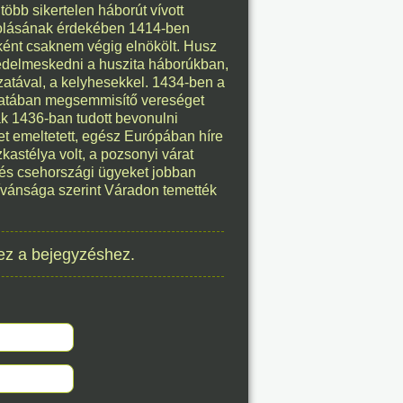
 több sikertelen háborút vívott
8. 07.
molásának érdekében 1414-ben
eként csaknem végig elnökölt. Husz
éve
edelmeskedni a huszita háborúkban,
zatával, a kelyhesekkel. 1434-ben a
csatában megsemmisítő vereséget
sak 1436-ban tudott bevonulni
et emeltetett, egész Európában híre
astélya volt, a pozsonyi várat
t és csehországi ügyeket jobban
8. 07.
ívánsága szerint Váradon temették
éve
ez a bejegyzéshez.
8. 07.
éve