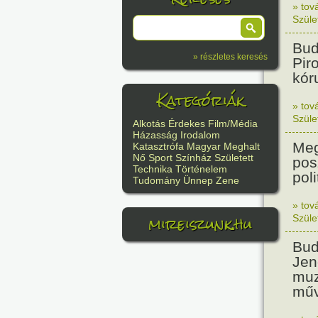
» tov
Szüle
Bud
» részletes keresés
Pir
kór
Kategóriák
» tov
Szüle
Alkotás
Érdekes
Film/Média
Házasság
Irodalom
Meg
Katasztrófa
Magyar
Meghalt
Nő
Sport
Színház
Született
pos
Technika
Történelem
poli
Tudomány
Ünnep
Zene
» tov
mireiszunk.hu
Szüle
Bud
Jen
muz
műv