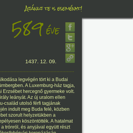
Ajánlj te is eseményt!
589
éve
éve
8. 07.
1437. 12. 09.
éve
kodása legvégén tört ki a Budai
Nürnbergben. A Luxemburg-ház tagja,
ai Erzsébet hercegnő gyermeke volt.
rály leányát. Az új uralom ellen
8. 07.
u-család utolsó férfi tagjának
lején indult meg Buda felé, közben
éve
bet szorult helyzetükben a
epélyesen köszöntötték. A hatalmat
 trónról, és anyjával együtt részt
zékesfehérvári koronázásán.