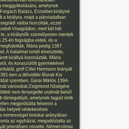
 a meggyilkolására, amelynek
8. 07.
n Forgách Balázs, Erzsébet királyné
t a királyra, majd a párviadalban
éve
isegrádi várba hurcolták, ezzel
kodott Visegrádon, mert két hét
 le, a királynők személyesen mentek
us 25-én fogságba estek, és a
megfojtották, Mária pedig 1387.
8. 07.
l. A hatalmat ismét elvesztette,
ott királlyá koronázták. Mária
éve
áról, és koraszülött gyermekével
rbálát, gróf Cillei Hermann leányát
 1391-ben a délvidéki főurak Kis
onddal szemben. Garai Miklós 1394-
almát városokat Zsigmond hűségére
8. 07.
, többé nem fenyegette uralmát belső
 támogatóját, amelynek tagjait örök
éve
ellen megpróbálta felvenni a
dás helyett védekezésre
 a nemességet birtokai arányában
 vonta az egyházat, megadóztatta az
lyát jelentősen növelte. Német-római