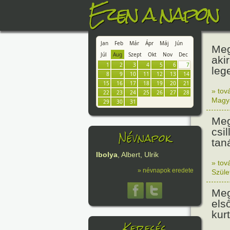
Ezen a napon
Jan
Feb
Már
Ápr
Máj
Jún
Meg
Júl
Aug
Szept
Okt
Nov
Dec
aki
1
2
3
4
5
6
7
leg
8
9
10
11
12
13
14
15
16
17
18
19
20
21
» tov
22
23
24
25
26
27
28
Magy
29
30
31
Meg
csi
Névnapok
tan
Ibolya
, Albert, Ulrik
» tov
» névnapok eredete
Szüle
Meg
els
kur
Keresés