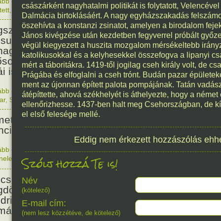
ább olvasom
|
Nincs hozzászólás, szólj hozzá!
császárként nagyhatalmi politikát is folytatott, Velencével
1912. 0
tett
,
Zene
,
Magyar
114
Dalmácia birtoklásáért. A nagy egyházszakadás felszá
öszehívta a konstanzi zsinatot, amelyen a birodalom fej
született Csenki Imre,
János kivégzése után kezdetben fegyverrel próbált győz
suth-díjas zeneszerző,
végül kiegyezett a huszita mozgalom mérsékeltebb irány
nagy, zenepedagógus, akinek
katolikusokkal és a kelyhesekkel összefogva a lipanyi 
ősorban népdalfeldolgozásai,
mért a táboritákra. 1419-től jogilag cseh király volt, de c
ái ismertek.
Prágába és elfoglalni a cseh trónt. Budán pazar épületek
ment az újonnan épített palota pompájának. Tatán vadászk
ább olvasom
|
Nincs hozzászólás, szólj hozzá!
átépíttette, ahová székhelyét is áthelyezte, hogy a néme
1912. 0
ar
,
Született
,
Zene
ellenőrizhesse. 1437-ben halt meg Csehországban, de k
112
el első felesége mellé.
etország megtámadta
nciaországot.
Eddig nem érkezett hozzászólás ehh
ább olvasom
|
Nincs hozzászólás, szólj hozzá!
Szólj hozzá Te is!
énelem
1914. 0
107
csal, román katonai erőkkel
Név
döntötték a Peidl-kormányt, és
(kötelező)
drich István alakított új
E-mail cím:
mányt.
(nem lesz közzétéve, de kötelező)