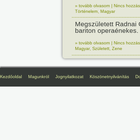
» tovább olvasom
|
Nincs hozzász
Történelem
,
Magyar
Megszületett Radnai
bariton operaénekes.
» tovább olvasom
|
Nincs hozzász
Magyar
,
Született
,
Zene
Kezdőoldal
Magunkról
Jognyilatkozat
Köszönetnyilvánítás
D