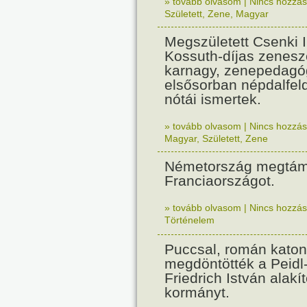
» tovább olvasom
|
Nincs hozzász
Született
,
Zene
,
Magyar
Megszületett Csenki 
Kossuth-díjas zenesz
karnagy, zenepedagó
elsősorban népdalfel
nótái ismertek.
» tovább olvasom
|
Nincs hozzász
Magyar
,
Született
,
Zene
Németország megtám
Franciaországot.
» tovább olvasom
|
Nincs hozzász
Történelem
Puccsal, román katon
megdöntötték a Peidl
Friedrich István alakít
kormányt.