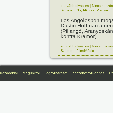
» tovább olvasom
|
Nincs hozzász
Született
,
Nő
,
Alkotás
,
Magyar
Los Angelesben megs
Dustin Hoffman ameri
(Pillangó, Aranyoská
kontra Kramer).
» tovább olvasom
|
Nincs hozzász
Született
,
Film/Média
Kezdőoldal
Magunkról
Jognyilatkozat
Köszönetnyilvánítás
D