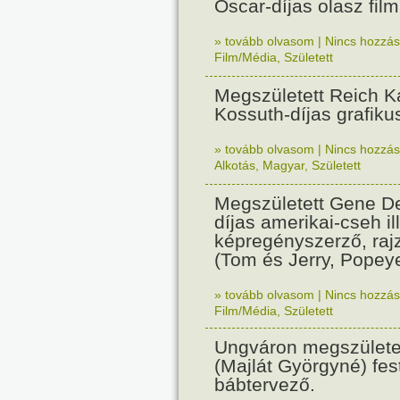
Oscar-díjas olasz fil
» tovább olvasom
|
Nincs hozzász
Film/Média
,
Született
Megszületett Reich Ká
Kossuth-díjas grafik
» tovább olvasom
|
Nincs hozzász
Alkotás
,
Magyar
,
Született
Megszületett Gene De
díjas amerikai-cseh ill
képregényszerző, raj
(Tom és Jerry, Popeye
» tovább olvasom
|
Nincs hozzász
Film/Média
,
Született
Ungváron megszületet
(Majlát Györgyné) fest
bábtervező.