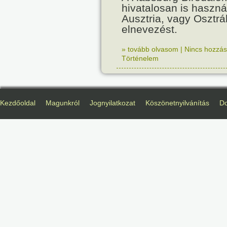
hivatalosan is haszná
Ausztria, vagy Osztr
elnevezést.
» tovább olvasom
|
Nincs hozzász
Történelem
Kezdőoldal
Magunkról
Jognyilatkozat
Köszönetnyilvánítás
D