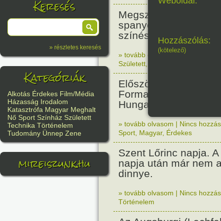
Weboldal:
Keresés
Megszületett Antonio
spanyol származású 
színész. (Desperado,
Hozzászólás:
» részletes keresés
(kötelező)
» tovább olvasom
|
Nincs hozzász
Született
,
Film/Média
Kategóriák
Először rendeztek vil
Forma 1-es futamot a
Alkotás
Érdekes
Film/Média
Házasság
Irodalom
Hungaroringen.
Katasztrófa
Magyar
Meghalt
Nő
Sport
Színház
Született
» tovább olvasom
|
Nincs hozzász
Technika
Történelem
Sport
,
Magyar
,
Érdekes
Tudomány
Ünnep
Zene
Szent Lőrinc napja. A 
mireiszunk.hu
napja után már nem a
dinnye.
» tovább olvasom
|
Nincs hozzász
Történelem