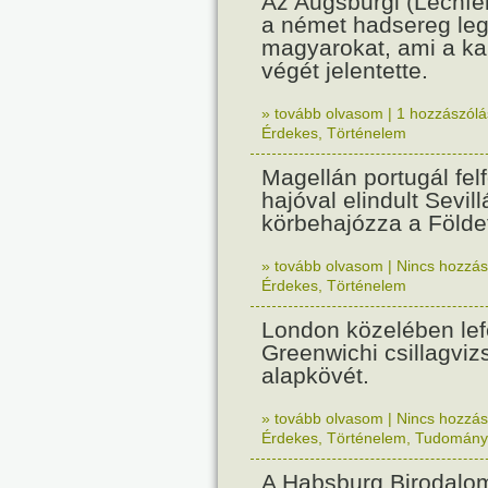
Az Augsburgi (Lechfe
a német hadsereg leg
magyarokat, ami a k
végét jelentette.
» tovább olvasom
|
1 hozzászólás
Érdekes
,
Történelem
Magellán portugál fel
hajóval elindult Sevil
körbehajózza a Földe
» tovább olvasom
|
Nincs hozzász
Érdekes
,
Történelem
London közelében lef
Greenwichi csillagviz
alapkövét.
» tovább olvasom
|
Nincs hozzász
Érdekes
,
Történelem
,
Tudomány
A Habsburg Birodalo