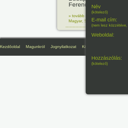
Ferenc karmester.
Név
(kötelező)
» tovább olvasom
|
Nincs hozzász
E-mail cím:
Magyar
,
Született
,
Zene
(nem lesz közzétéve, 
Weboldal:
Kezdőoldal
Magunkról
Jognyilatkozat
Köszönetnyilvánítás
D
Hozzászólás:
(kötelező)