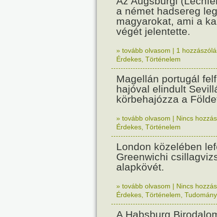
Az Augsburgi (Lechfe
a német hadsereg leg
magyarokat, ami a k
végét jelentette.
» tovább olvasom
|
1 hozzászólás
Érdekes
,
Történelem
Magellán portugál fel
hajóval elindult Sevil
körbehajózza a Földe
» tovább olvasom
|
Nincs hozzász
Érdekes
,
Történelem
London közelében lef
Greenwichi csillagviz
alapkövét.
» tovább olvasom
|
Nincs hozzász
Érdekes
,
Történelem
,
Tudomány
A Habsburg Birodalo