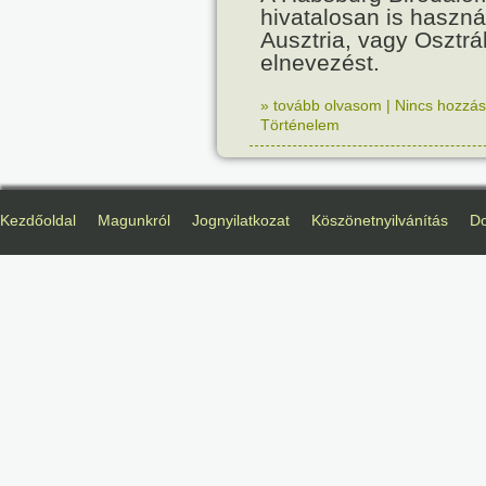
hivatalosan is haszná
Ausztria, vagy Osztr
elnevezést.
» tovább olvasom
|
Nincs hozzász
Történelem
Kezdőoldal
Magunkról
Jognyilatkozat
Köszönetnyilvánítás
D