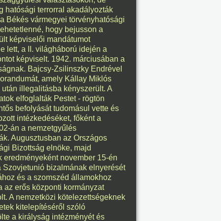
g hatósági terrorral akadályozták
8. 07.
 a Békés vármegyei törvényhatósági
k lehetetlenné, hogy bejusson a
éve
ült képviselői mandátumot
lett, a II. világháború idején a
ntot képviselt. 1942. márciusában a
ságnak. Bajcsy-Zsilinszky Endrével
morandumát, amely Kállay Miklós
8. 07.
után illegalitásba kényszerült. A
tok elfoglalták Pestet - rögtön
éve
entős befolyását tudomásul vette és
ozott intézkedéséket, főként a
4.02-án a nemzetgyűlés
tták. Augusztusban az Országos
i Bizottság elnöke, majd
8. 07.
sok eredményeként november 15-én
a a Szovjetunió bizalmának elnyerését
éve
iához és a szomszéd államokhoz
ja az erős központi kormányzat
olt. A nemzetközi kötelezettségeknek
ek kitelepítéséről szóló
lte a királyság intézményét és