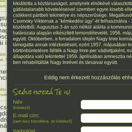
ább olvasom
|
Nincs hozzászólás, szólj hozzá!
kikiáltotta a köztársaságot, amelynek elnökévé választot
1912. 0
tett
,
Zene
,
Magyar
114
gátlástalanabb követeléseivel szemben egyre kisebb ellená
csökkent pártbeli tekintélye és népszerűsége. Megalkuvó
született Csenki Imre,
Csornoky Viktornak a "kémkedési ügy"-ét felhasználva - 1
suth-díjas zeneszerző,
közéletből. Augusztus 3-án szó nélkül aláírta a kommunist
nagy, zenepedagógus, akinek
határozata alapján elkészített lemondólevelét. 1956. máju
ősorban népdalfeldolgozásai,
együtt. Októberben, a forradalom idején Nagy Imre korm
ái ismertek.
támogatta annak intézkedéseit, ezért 1957. májusában let
börtönbüntetésre ítélték a Nagy Imre-per vádlottjaként, m
ább olvasom
|
Nincs hozzászólás, szólj hozzá!
állapotára való tekintettel 1959. áprilisában amnesztia n
1912. 0
ar
,
Született
,
Zene
ben rehabilitálták Nagy Imrével és társaival együtt.
112
etország megtámadta
nciaországot.
Eddig nem érkezett hozzászólás ehh
Szólj hozzá Te is!
ább olvasom
|
Nincs hozzászólás, szólj hozzá!
énelem
1914. 0
107
Név
csal, román katonai erőkkel
(kötelező)
döntötték a Peidl-kormányt, és
E-mail cím:
drich István alakított új
(nem lesz közzétéve, de kötelező)
mányt.
Weboldal: