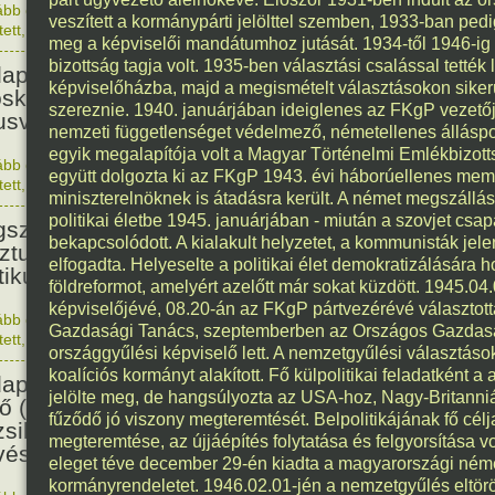
ább olvasom
|
Nincs hozzászólás, szólj hozzá!
veszített a kormánypárti jelölttel szemben, 1933-ban pedi
1876. 0
tett
,
Történelem
,
Nő
128
meg a képviselői mandátumhoz jutását. 1934-től 1946-ig
bizottság tagja volt. 1935-ben választási csalással tetté
apesten megszületett Szalmás
képviselőházba, majd a megismételt választásokon siker
oska zenetanárnő, zeneszerző,
szereznie. 1940. januárjában ideiglenes az FKgP vezetője 
usvezető.
nemzeti függetlenséget védelmező, németellenes álláspo
egyik megalapítója volt a Magyar Történelmi Emlékbizott
ább olvasom
|
Nincs hozzászólás, szólj hozzá!
együtt dolgozta ki az FKgP 1943. évi háborúellenes me
1898. 0
tett
,
Nő
,
Zene
,
Magyar
115
miniszterelnöknek is átadásra került. A német megszállás 
politikai életbe 1945. januárjában - miután a szovjet csapa
született Bibó István,
bekapcsolódott. A kialakult helyzetet, a kommunisták jel
ztumusz Széchenyi-díjas író,
elfogadta. Helyeselte a politikai élet demokratizálására h
tikus, jogász.
földreformot, amelyért azelőtt már sokat küzdött. 1945.0
képviselőjévé, 08.20-án az FKgP pártvezérévé választo
ább olvasom
|
Nincs hozzászólás, szólj hozzá!
Gazdasági Tanács, szeptemberben az Országos Gazdaság
1911. 0
tett
,
Irodalom
,
Magyar
114
országgyűlési képviselő lett. A nemzetgyűlési választá
koalíciós kormányt alakított. Fő külpolitikai feladatként 
apesten megszületett Beamter
jelölte meg, de hangsúlyozta az USA-hoz, Nagy-Britann
ő (Becenevén: Bubi) dzsessz-
fűződő jó viszony megteremtését. Belpolitikájának fő cél
sikus, vibrafon és xilofon-
megteremtése, az újjáépítés folytatása és felgyorsítása v
ész.
eleget téve december 29-én kiadta a magyarországi német
kormányrendeletet. 1946.02.01-jén a nemzetgyűlés eltörö