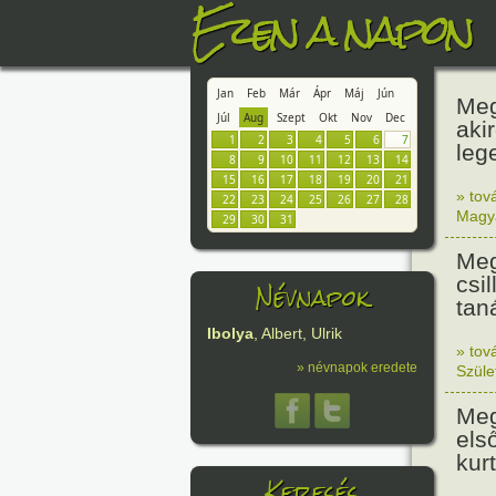
Ezen a napon
Jan
Feb
Már
Ápr
Máj
Jún
Meg
Júl
Aug
Szept
Okt
Nov
Dec
aki
1
2
3
4
5
6
7
leg
8
9
10
11
12
13
14
15
16
17
18
19
20
21
» tov
22
23
24
25
26
27
28
Magy
29
30
31
Meg
csi
Névnapok
tan
Ibolya
, Albert, Ulrik
» tov
» névnapok eredete
Szüle
Meg
els
kur
Keresés