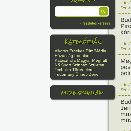
» tov
Szüle
Bud
» részletes keresés
Pir
kór
Kategóriák
» tov
Szüle
Alkotás
Érdekes
Film/Média
Házasság
Irodalom
Meg
Katasztrófa
Magyar
Meghalt
Nő
Sport
Színház
Született
pos
Technika
Történelem
poli
Tudomány
Ünnep
Zene
» tov
mireiszunk.hu
Szüle
Bud
Jen
muz
műv