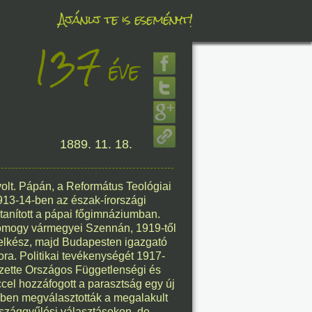
Ajánlj te is eseményt!
137
éve
éve
8. 07.
1889. 11. 18.
éve
volt. Pápán, a Református Teológiai
1913-14-ben az észak-írországi
 tanított a pápai főgimnáziumban.
Somogy vármegyei Szennán, 1919-től
8. 07.
 lelkész, majd Budapesten igazgató
ra. Politikai tevékenységét 1917-
éve
ezette Országos Függetlenségi és
el hozzáfogott a parasztság egy új
ben megválasztották a megalakult
rszággyűlési választásokon, de