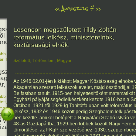
«
Augusztus 7
»
466
született Báthori Erzsébet,
Losoncon megszületett Tildy Zoltán
ről rémséges és kegyetlen
református lelkész, miniszterelnök,
endák éltek.
köztársasági elnök.
ább olvasom
|
Nincs hozzászólás, szólj hozzá!
1560. 0
ar
,
Nő
,
Történelem
Született
,
Történelem
,
Magyar
201
született Kondor Gusztáv
llagász, matematikus, egyetemi
Az 1946.02.01-jén kikiáltott Magyar Köztársaság elnöke 
ár, akadémikus.
Akadémián szerzett lelkészoklevelet, majd ösztöndíjjal 
Belfastban tanult. 1915-ben helyettesítőként matematikát
ább olvasom
|
Nincs hozzászólás, szólj hozzá!
Egyházi pályáját segédlelkészként kezdte 1916-ban a 
1825. 0
tett
,
Technika
,
Magyar
150
Orciban, 1921-től 1929-ig Tahitótfaluban volt református
lelkész, 1932 és 1946 között pedig Szeghalom lelkipászto
született Mata Hari, a híres
ben kezdte, amikor belépett a Nagyatádi Szabó István v
ő világháborús táncosnő,
48-as Gazdapártba. 1929-ben többek között Nagy Ferencc
tizán és kém.
tömörülése, az FKgP szervezéséhez. 1930. szeptemberé
párt ügyvezető alelnökévé. Először 1931-ben indult az o