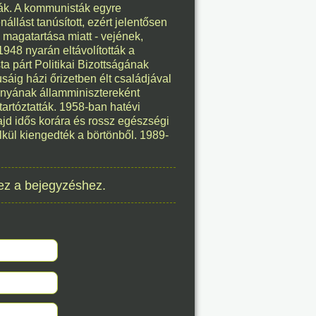
ták. A kommunisták egyre
8. 07.
llást tanúsított, ezért jelentősen
 magatartása miatt - vejének,
éve
948 nyarán eltávolították a
a párt Politikai Bizottságának
sáig házi őrizetben élt családjával
ányának államminisztereként
artóztatták. 1958-ban hatévi
ajd idős korára és rossz egészségi
élkül kiengedték a börtönből. 1989-
8. 07.
éve
ez a bejegyzéshez.
8. 07.
éve