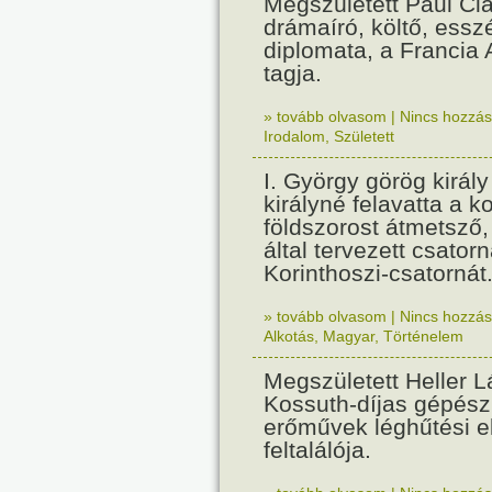
Megszületett Paul Cla
drámaíró, költő, essz
diplomata, a Francia
tagja.
» tovább olvasom
|
Nincs hozzász
Irodalom
,
Született
I. György görög királ
királyné felavatta a k
földszorost átmetsző,
által tervezett csatorn
Korinthoszi-csatornát
» tovább olvasom
|
Nincs hozzász
Alkotás
,
Magyar
,
Történelem
Megszületett Heller L
Kossuth-díjas gépés
erőművek léghűtési e
feltalálója.