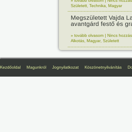
» tovább olvasom
|
Nincs hozzász
Született
,
Technika
,
Magyar
Megszületett Vajda La
avantgárd festő és gr
» tovább olvasom
|
Nincs hozzász
Alkotás
,
Magyar
,
Született
Kezdőoldal
Magunkról
Jognyilatkozat
Köszönetnyilvánítás
D