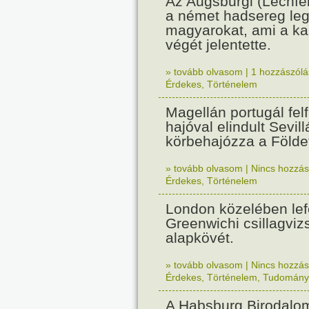
Az Augsburgi (Lechfe
a német hadsereg leg
magyarokat, ami a k
végét jelentette.
» tovább olvasom
|
1 hozzászólás
Érdekes
,
Történelem
Magellán portugál fel
hajóval elindult Sevil
körbehajózza a Földe
» tovább olvasom
|
Nincs hozzász
Érdekes
,
Történelem
London közelében lef
Greenwichi csillagviz
alapkövét.
» tovább olvasom
|
Nincs hozzász
Érdekes
,
Történelem
,
Tudomány
A Habsburg Birodalo