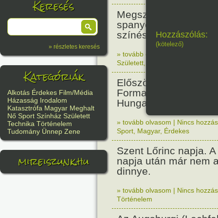
Keresés
Megszületett Antonio
spanyol származású 
színész. (Desperado,
Hozzászólás:
(kötelező)
» részletes keresés
» tovább olvasom
|
Nincs hozzász
Született
,
Film/Média
Kategóriák
Először rendeztek vil
Forma 1-es futamot a
Alkotás
Érdekes
Film/Média
Házasság
Irodalom
Hungaroringen.
Katasztrófa
Magyar
Meghalt
Nő
Sport
Színház
Született
» tovább olvasom
|
Nincs hozzász
Technika
Történelem
Sport
,
Magyar
,
Érdekes
Tudomány
Ünnep
Zene
Szent Lőrinc napja. A 
mireiszunk.hu
napja után már nem a
dinnye.
» tovább olvasom
|
Nincs hozzász
Történelem