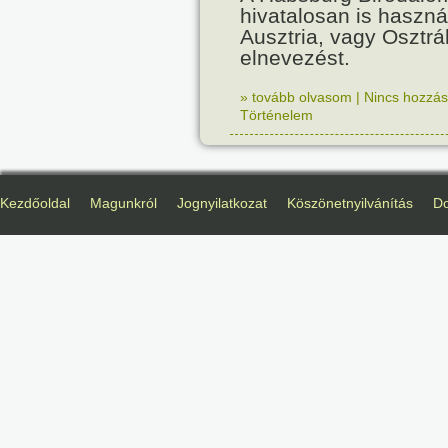
hivatalosan is haszná
Ausztria, vagy Osztr
elnevezést.
» tovább olvasom
|
Nincs hozzász
Történelem
Kezdőoldal
Magunkról
Jognyilatkozat
Köszönetnyilvánítás
D