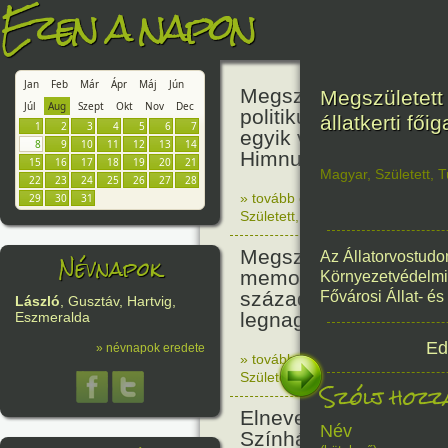
Ezen a napon
Jan
Feb
Már
Ápr
Máj
Jún
Megszületett Kölcsey 
Megszületett 
Júl
Aug
Szept
Okt
Nov
Dec
politikus, akadémikus
állatkerti fői
1
2
3
4
5
6
7
egyik vezéregyéniség
8
9
10
11
12
13
14
Himnusz költője.
15
16
17
18
19
20
21
Magyar
,
Született
,
T
22
23
24
25
26
27
28
» tovább olvasom
|
1 hozzászólás
29
30
31
Született
,
Történelem
,
Zene
,
Ma
Megszületett Mikes 
Névnapok
Az Állatorvostudo
memoáríró, műfordító,
Környezetvédelmi 
századi magyar próz
Fővárosi Állat- és
László
, Gusztáv, Hartvig,
legnagyobb alakja.
Eszmeralda
Ed
» névnapok eredete
» tovább olvasom
|
1 hozzászólás
Született
,
Történelem
,
Irodalom
,
Szólj hozzá
Elnevezték a Pesti M
Név
Színházat Nemzeti S