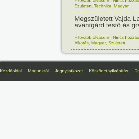
» tovább olvasom
|
Nincs hozzász
Született
,
Technika
,
Magyar
Megszületett Vajda La
avantgárd festő és gr
» tovább olvasom
|
Nincs hozzász
Alkotás
,
Magyar
,
Született
Kezdőoldal
Magunkról
Jognyilatkozat
Köszönetnyilvánítás
D