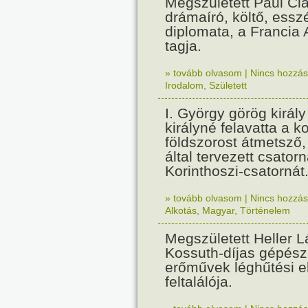
Megszületett Paul Cla
drámaíró, költő, essz
diplomata, a Francia
tagja.
» tovább olvasom
|
Nincs hozzász
Irodalom
,
Született
I. György görög királ
királyné felavatta a k
földszorost átmetsző,
által tervezett csatorn
Korinthoszi-csatornát
» tovább olvasom
|
Nincs hozzász
Alkotás
,
Magyar
,
Történelem
Megszületett Heller L
Kossuth-díjas gépés
erőművek léghűtési e
feltalálója.