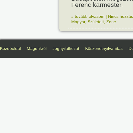
Ferenc karmester.
» tovább olvasom
|
Nincs hozzász
Magyar
,
Született
,
Zene
Kezdőoldal
Magunkról
Jognyilatkozat
Köszönetnyilvánítás
D