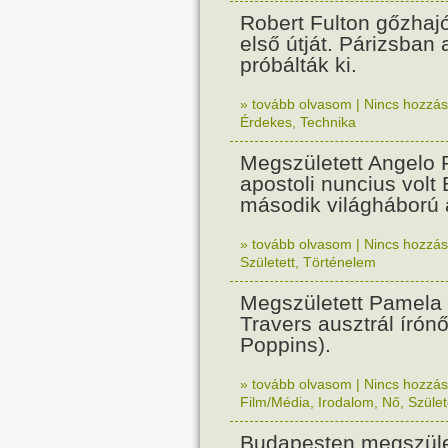
Robert Fulton gőzhaj
első útját. Párizsban
próbálták ki.
» tovább olvasom
|
Nincs hozzász
Érdekes
,
Technika
Megszületett Angelo R
apostoli nuncius volt
második világháború a
» tovább olvasom
|
Nincs hozzász
Született
,
Történelem
Megszületett Pamela
Travers ausztrál írón
Poppins).
» tovább olvasom
|
Nincs hozzász
Film/Média
,
Irodalom
,
Nő
,
Szület
Budapesten megszület