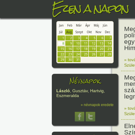
Ezen a napon
Jan
Feb
Már
Ápr
Máj
Jún
Meg
Júl
Aug
Szept
Okt
Nov
Dec
pol
1
2
3
4
5
6
7
egy
8
9
10
11
12
13
14
Him
15
16
17
18
19
20
21
22
23
24
25
26
27
28
» tov
29
30
31
Szüle
Meg
Névnapok
mem
szá
László
, Gusztáv, Hartvig,
leg
Eszmeralda
» névnapok eredete
» tov
Szüle
Eln
Szí