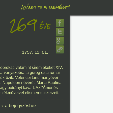
Ajánlj te is eseményt!
269
éve
éve
1757. 11. 01.
8. 08.
éve
zobrokat, valamint síremlékeket XIV.
árványszobrai a görög és a római
tükrözik. Velencei tanulmányévei
t. Napóleon nővérét, Maria Paulina
agy botrányt kavart. Az "Ámor és
mlékműveivel elismerést szerzett.
8. 08.
éve
ez a bejegyzéshez.