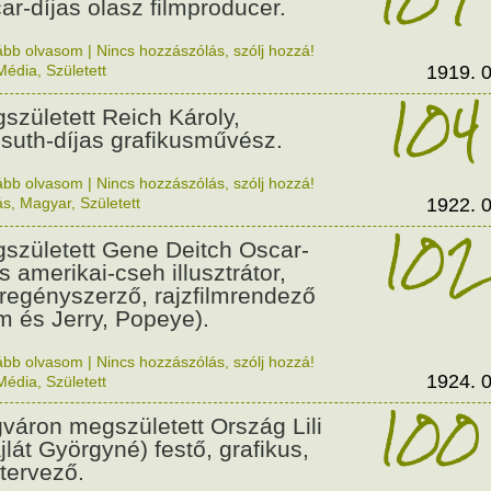
ar-díjas olasz filmproducer.
ább olvasom
|
Nincs hozzászólás, szólj hozzá!
Média
,
Született
1919. 0
104
született Reich Károly,
suth-díjas grafikusművész.
ább olvasom
|
Nincs hozzászólás, szólj hozzá!
ás
,
Magyar
,
Született
1922. 0
102
született Gene Deitch Oscar-
s amerikai-cseh illusztrátor,
regényszerző, rajzfilmrendező
m és Jerry, Popeye).
ább olvasom
|
Nincs hozzászólás, szólj hozzá!
1924. 0
Média
,
Született
100
váron megszületett Ország Lili
jlát Györgyné) festő, grafikus,
tervező.