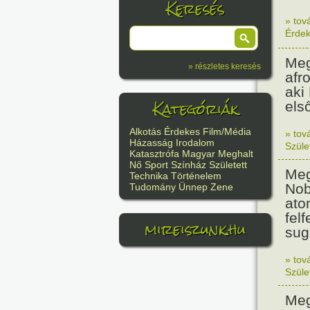
Keresés
» tov
Érde
Meg
» részletes keresés
afr
aki
Kategóriák
els
Alkotás
Érdekes
Film/Média
» tov
Házasság
Irodalom
Szüle
Katasztrófa
Magyar
Meghalt
Nő
Sport
Színház
Született
Meg
Technika
Történelem
Nob
Tudomány
Ünnep
Zene
ato
felf
mireiszunk.hu
sug
» tov
Szüle
Meg