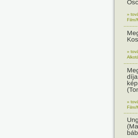
Osc
» tov
Film/
Meg
Kos
» tov
Alkot
Meg
díja
kép
(To
» tov
Film/
Ung
(Ma
báb