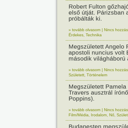
Robert Fulton gőzhaj
első útját. Párizsban
próbálták ki.
» tovább olvasom
|
Nincs hozzász
Érdekes
,
Technika
Megszületett Angelo R
apostoli nuncius volt
második világháború a
» tovább olvasom
|
Nincs hozzász
Született
,
Történelem
Megszületett Pamela
Travers ausztrál írón
Poppins).
» tovább olvasom
|
Nincs hozzász
Film/Média
,
Irodalom
,
Nő
,
Szület
Budapesten megszület