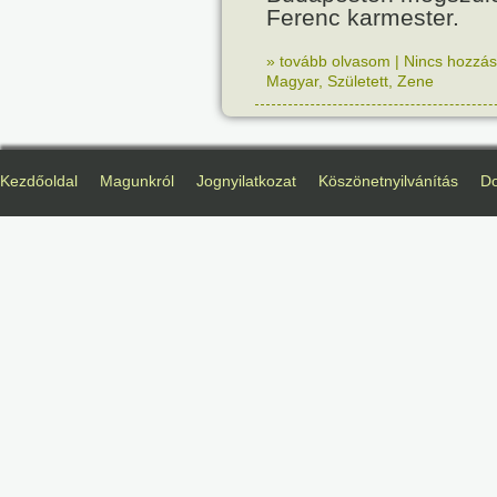
Ferenc karmester.
» tovább olvasom
|
Nincs hozzász
Magyar
,
Született
,
Zene
Kezdőoldal
Magunkról
Jognyilatkozat
Köszönetnyilvánítás
D