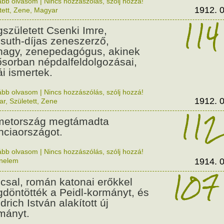
ább olvasom
|
Nincs hozzászólás, szólj hozzá!
1912. 0
tett
,
Zene
,
Magyar
114
született Csenki Imre,
suth-díjas zeneszerző,
nagy, zenepedagógus, akinek
ősorban népdalfeldolgozásai,
ái ismertek.
ább olvasom
|
Nincs hozzászólás, szólj hozzá!
1912. 0
ar
,
Született
,
Zene
112
etország megtámadta
nciaországot.
ább olvasom
|
Nincs hozzászólás, szólj hozzá!
énelem
1914. 0
107
csal, román katonai erőkkel
döntötték a Peidl-kormányt, és
drich István alakított új
mányt.