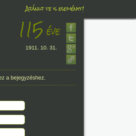
Ajánlj te is eseményt!
115
éve
éve
1911. 10. 31.
8. 07.
éve
ez a bejegyzéshez.
8. 07.
éve