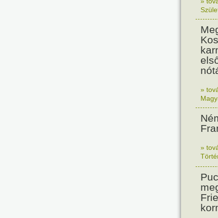
» tov
Szüle
Meg
Kos
kar
els
nót
» tov
Magy
Ném
Fra
» tov
Tört
Puc
meg
Frie
kor