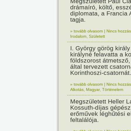
Megszületett Paul Cla
drámaíró, költő, essz
diplomata, a Francia
tagja.
» tovább olvasom
|
Nincs hozzász
Irodalom
,
Született
I. György görög királ
királyné felavatta a k
földszorost átmetsző,
által tervezett csatorn
Korinthoszi-csatornát
» tovább olvasom
|
Nincs hozzász
Alkotás
,
Magyar
,
Történelem
Megszületett Heller L
Kossuth-díjas gépés
erőművek léghűtési e
feltalálója.