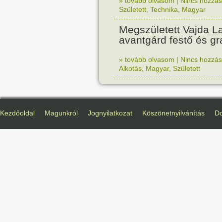
» tovább olvasom
|
Nincs hozzász
Született
,
Technika
,
Magyar
Megszületett Vajda La
avantgárd festő és gr
» tovább olvasom
|
Nincs hozzász
Alkotás
,
Magyar
,
Született
Kezdőoldal
Magunkról
Jognyilatkozat
Köszönetnyilvánítás
D