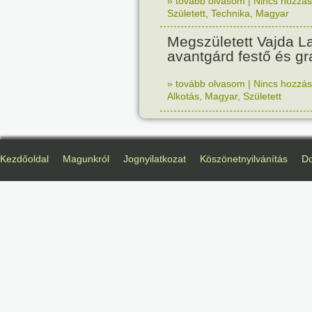
» tovább olvasom
|
Nincs hozzász
Született
,
Technika
,
Magyar
Megszületett Vajda La
avantgárd festő és gr
» tovább olvasom
|
Nincs hozzász
Alkotás
,
Magyar
,
Született
Kezdőoldal
Magunkról
Jognyilatkozat
Köszönetnyilvánítás
D