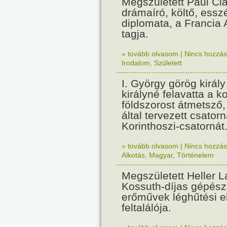
Megszületett Paul Cla
drámaíró, költő, essz
diplomata, a Francia
tagja.
» tovább olvasom
|
Nincs hozzász
Irodalom
,
Született
I. György görög királ
királyné felavatta a k
földszorost átmetsző,
által tervezett csatorn
Korinthoszi-csatornát
» tovább olvasom
|
Nincs hozzász
Alkotás
,
Magyar
,
Történelem
Megszületett Heller L
Kossuth-díjas gépés
erőművek léghűtési e
feltalálója.