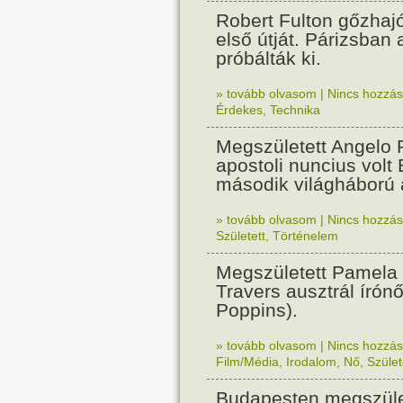
Robert Fulton gőzhaj
első útját. Párizsban
próbálták ki.
» tovább olvasom
|
Nincs hozzász
Érdekes
,
Technika
Megszületett Angelo R
apostoli nuncius volt
második világháború a
» tovább olvasom
|
Nincs hozzász
Született
,
Történelem
Megszületett Pamela
Travers ausztrál írón
Poppins).
» tovább olvasom
|
Nincs hozzász
Film/Média
,
Irodalom
,
Nő
,
Szület
Budapesten megszület