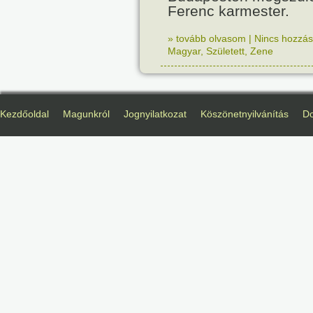
Ferenc karmester.
» tovább olvasom
|
Nincs hozzász
Magyar
,
Született
,
Zene
Kezdőoldal
Magunkról
Jognyilatkozat
Köszönetnyilvánítás
D