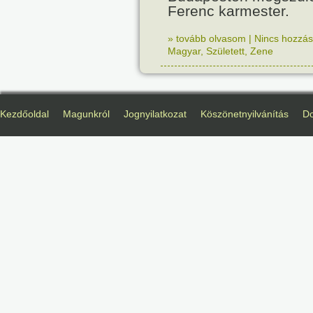
Ferenc karmester.
» tovább olvasom
|
Nincs hozzász
Magyar
,
Született
,
Zene
Kezdőoldal
Magunkról
Jognyilatkozat
Köszönetnyilvánítás
D