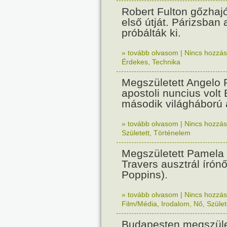
Robert Fulton gőzhaj
első útját. Párizsban
próbálták ki.
» tovább olvasom
|
Nincs hozzász
Érdekes
,
Technika
Megszületett Angelo R
apostoli nuncius volt
második világháború a
» tovább olvasom
|
Nincs hozzász
Született
,
Történelem
Megszületett Pamela
Travers ausztrál írón
Poppins).
» tovább olvasom
|
Nincs hozzász
Film/Média
,
Irodalom
,
Nő
,
Szület
Budapesten megszület