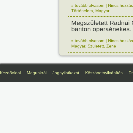
» tovább olvasom
|
Nincs hozzász
Történelem
,
Magyar
Megszületett Radnai
bariton operaénekes.
» tovább olvasom
|
Nincs hozzász
Magyar
,
Született
,
Zene
Kezdőoldal
Magunkról
Jognyilatkozat
Köszönetnyilvánítás
D