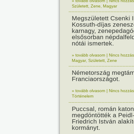
» tovább olvasom
|
Nincs hozzász
Született
,
Zene
,
Magyar
Megszületett Csenki 
Kossuth-díjas zenesz
karnagy, zenepedagó
elsősorban népdalfel
nótái ismertek.
» tovább olvasom
|
Nincs hozzász
Magyar
,
Született
,
Zene
Németország megtám
Franciaországot.
» tovább olvasom
|
Nincs hozzász
Történelem
Puccsal, román katon
megdöntötték a Peidl
Friedrich István alakít
kormányt.