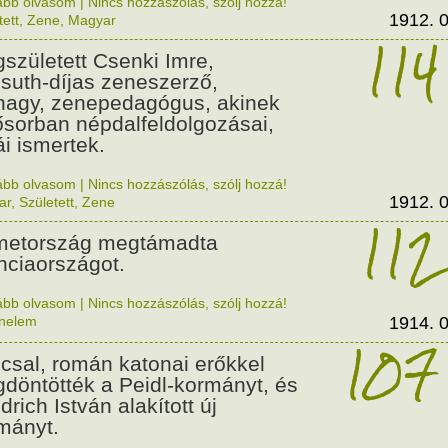
ább olvasom
|
Nincs hozzászólás, szólj hozzá!
1912. 0
tett
,
Zene
,
Magyar
114
született Csenki Imre,
suth-díjas zeneszerző,
nagy, zenepedagógus, akinek
ősorban népdalfeldolgozásai,
ái ismertek.
ább olvasom
|
Nincs hozzászólás, szólj hozzá!
1912. 0
ar
,
Született
,
Zene
112
etország megtámadta
nciaországot.
ább olvasom
|
Nincs hozzászólás, szólj hozzá!
énelem
1914. 0
107
csal, román katonai erőkkel
döntötték a Peidl-kormányt, és
drich István alakított új
mányt.