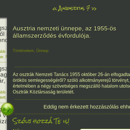
«
Augusztus 7
»
466
született Báthori Erzsébet,
Ausztria nemzeti ünnepe, az 1955-ös
ről rémséges és kegyetlen
államszerződés évfordulója.
endák éltek.
Történelem
,
Ünnep
ább olvasom
|
Nincs hozzászólás, szólj hozzá!
1560. 0
ar
,
Nő
,
Történelem
201
született Kondor Gusztáv
llagász, matematikus, egyetemi
Az osztrák Nemzeti Tanács 1955 október 26-án elfogadta 
ár, akadémikus.
örökös semlegességéről? szóló alkotmányerejű törvényt
értelmében a négy szövetséges megszálló hatalom utolsó
Osztrák Köztársaság területét.
ább olvasom
|
Nincs hozzászólás, szólj hozzá!
1825. 0
tett
,
Technika
,
Magyar
150
Eddig nem érkezett hozzászólás ehh
született Mata Hari, a híres
ő világháborús táncosnő,
Szólj hozzá Te is!
tizán és kém.