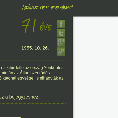
Ajánlj te is eseményt!
71
éve
éve
1955. 10. 26.
8. 07.
éve
és kihirdette az ország ?önkéntes,
, miután az Államszerződés
 katonai egységei is elhagyták az
8. 07.
ez a bejegyzéshez.
éve