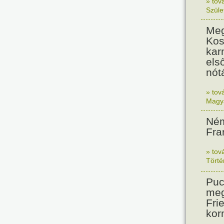
» tov
Szüle
Meg
Kos
kar
els
nót
» tov
Magy
Ném
Fra
» tov
Tört
Puc
meg
Frie
kor