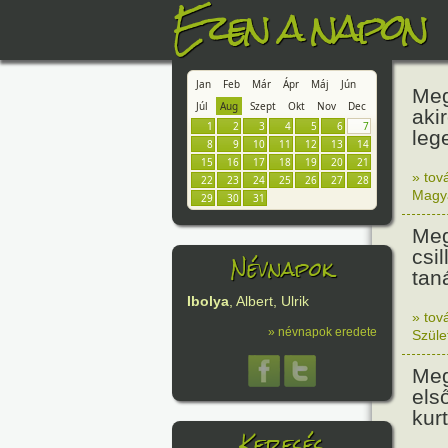
Ezen a napon
Jan
Feb
Már
Ápr
Máj
Jún
Meg
Júl
Aug
Szept
Okt
Nov
Dec
aki
1
2
3
4
5
6
7
leg
8
9
10
11
12
13
14
15
16
17
18
19
20
21
» tov
22
23
24
25
26
27
28
Magy
29
30
31
Meg
csi
Névnapok
tan
Ibolya
, Albert, Ulrik
» tov
» névnapok eredete
Szüle
Meg
els
kur
Keresés