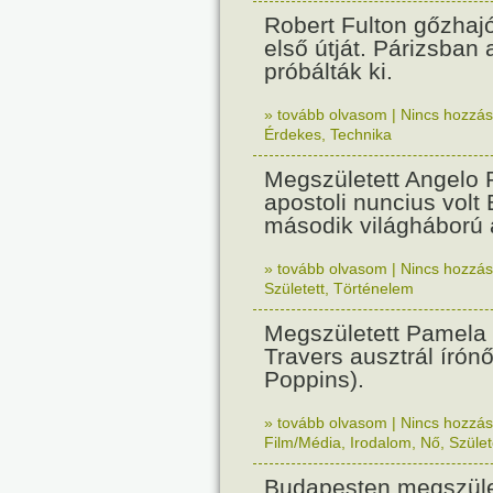
Robert Fulton gőzhaj
első útját. Párizsban
próbálták ki.
» tovább olvasom
|
Nincs hozzász
Érdekes
,
Technika
Megszületett Angelo R
apostoli nuncius volt
második világháború a
» tovább olvasom
|
Nincs hozzász
Született
,
Történelem
Megszületett Pamela
Travers ausztrál írón
Poppins).
» tovább olvasom
|
Nincs hozzász
Film/Média
,
Irodalom
,
Nő
,
Szület
Budapesten megszület