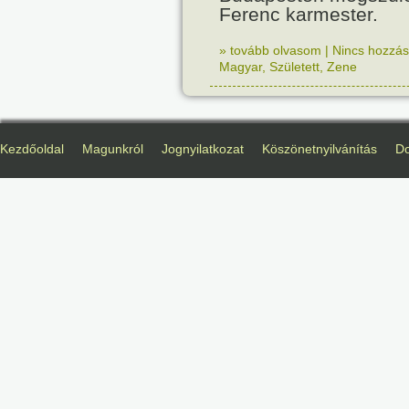
Ferenc karmester.
» tovább olvasom
|
Nincs hozzász
Magyar
,
Született
,
Zene
Kezdőoldal
Magunkról
Jognyilatkozat
Köszönetnyilvánítás
D