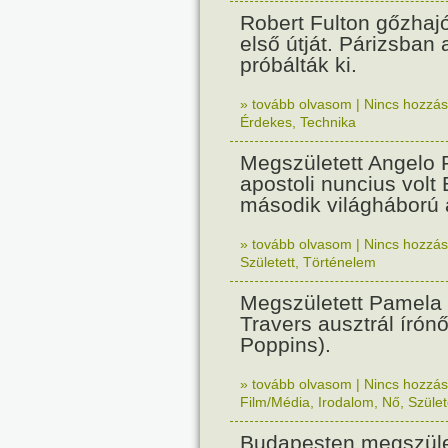
Robert Fulton gőzhaj
első útját. Párizsban
próbálták ki.
» tovább olvasom
|
Nincs hozzász
Érdekes
,
Technika
Megszületett Angelo R
apostoli nuncius volt
második világháború a
» tovább olvasom
|
Nincs hozzász
Született
,
Történelem
Megszületett Pamela
Travers ausztrál írón
Poppins).
» tovább olvasom
|
Nincs hozzász
Film/Média
,
Irodalom
,
Nő
,
Szület
Budapesten megszület