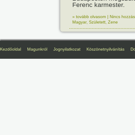
Ferenc karmester.
» tovább olvasom
|
Nincs hozzász
Magyar
,
Született
,
Zene
Kezdőoldal
Magunkról
Jognyilatkozat
Köszönetnyilvánítás
D