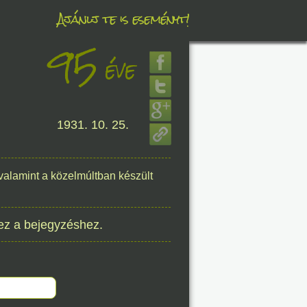
Ajánlj te is eseményt!
95
éve
éve
8. 06.
1931. 10. 25.
éve
 valamint a közelmúltban készült
8. 06.
ez a bejegyzéshez.
éve
8. 06.