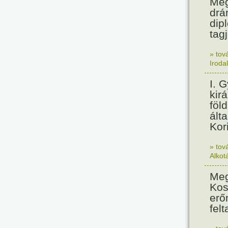
Meg
drá
dip
tagj
» tov
Iroda
I. 
kir
föl
álta
Kor
» tov
Alkot
Meg
Kos
erő
felt