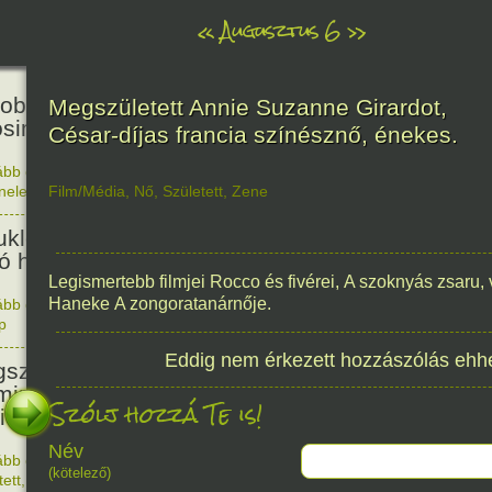
«
Augusztus 6
»
81
obták az első atombombát
Megszületett Annie Suzanne Girardot,
osimára.
César-díjas francia színésznő, énekes.
ább olvasom
|
Nincs hozzászólás, szólj hozzá!
énelem
Film/Média
,
Nő
,
Született
,
Zene
1945. 0
48
ukleáris fegyverek betiltásáért
yó harc világnapja
Legismertebb filmjei Rocco és fivérei, A szoknyás zsaru,
Haneke A zongoratanárnője.
ább olvasom
|
Nincs hozzászólás, szólj hozzá!
p
1978. 0
145
Eddig nem érkezett hozzászólás ehh
született Sir Alexander
ming, Nobel-díjas angol orvos, a
Szólj hozzá Te is!
cillin felfedezője.
Név
ább olvasom
|
1 hozzászólás, szólj Te is hozzá!
(kötelező)
1881. 0
tett
,
Alkotás