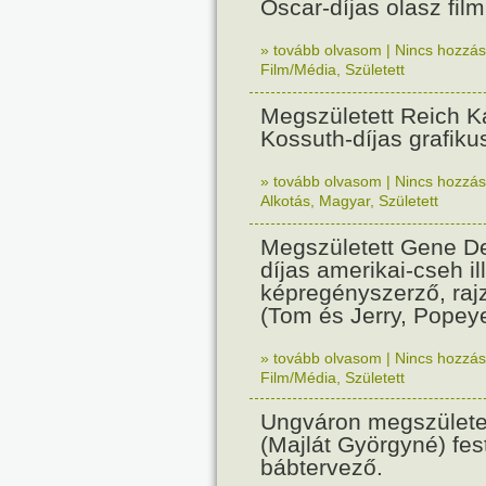
Oscar-díjas olasz fil
» tovább olvasom
|
Nincs hozzász
Film/Média
,
Született
Megszületett Reich Ká
Kossuth-díjas grafik
» tovább olvasom
|
Nincs hozzász
Alkotás
,
Magyar
,
Született
Megszületett Gene De
díjas amerikai-cseh ill
képregényszerző, raj
(Tom és Jerry, Popeye
» tovább olvasom
|
Nincs hozzász
Film/Média
,
Született
Ungváron megszületet
(Majlát Györgyné) fest
bábtervező.