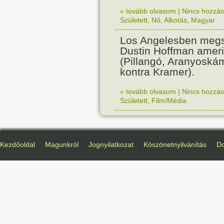
» tovább olvasom
|
Nincs hozzász
Született
,
Nő
,
Alkotás
,
Magyar
Los Angelesben megs
Dustin Hoffman ameri
(Pillangó, Aranyoská
kontra Kramer).
» tovább olvasom
|
Nincs hozzász
Született
,
Film/Média
Kezdőoldal
Magunkról
Jognyilatkozat
Köszönetnyilvánítás
D