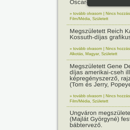
Oscar-díjas olasz fil
» tovább olvasom
|
Nincs hozzász
Film/Média
,
Született
Megszületett Reich Ká
Kossuth-díjas grafik
» tovább olvasom
|
Nincs hozzász
Alkotás
,
Magyar
,
Született
Megszületett Gene De
díjas amerikai-cseh ill
képregényszerző, raj
(Tom és Jerry, Popeye
» tovább olvasom
|
Nincs hozzász
Film/Média
,
Született
Ungváron megszületet
(Majlát Györgyné) fest
bábtervező.