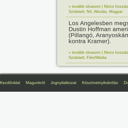
» tovább olvasom
|
Nincs hozzász
Született
,
Nő
,
Alkotás
,
Magyar
Los Angelesben megs
Dustin Hoffman ameri
(Pillangó, Aranyoská
kontra Kramer).
» tovább olvasom
|
Nincs hozzász
Született
,
Film/Média
Kezdőoldal
Magunkról
Jognyilatkozat
Köszönetnyilvánítás
D