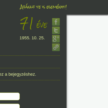
Ajánlj te is eseményt!
71
éve
éve
1955. 10. 25.
8. 08.
éve
ez a bejegyzéshez.
8. 08.
éve