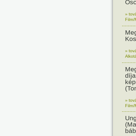
Osc
» tov
Film/
Meg
Kos
» tov
Alkot
Meg
díja
kép
(To
» tov
Film/
Ung
(Ma
báb