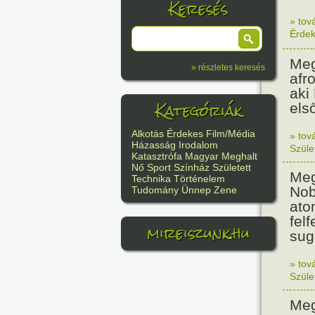
Keresés
» tov
Érde
Meg
» részletes keresés
afr
aki
Kategóriák
els
Alkotás
Érdekes
Film/Média
» tov
Házasság
Irodalom
Szüle
Katasztrófa
Magyar
Meghalt
Nő
Sport
Színház
Született
Meg
Technika
Történelem
Nob
Tudomány
Ünnep
Zene
ato
felf
mireiszunk.hu
sug
» tov
Szüle
Meg