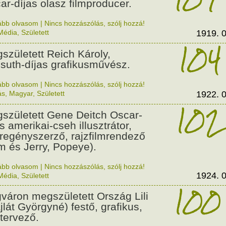
ar-díjas olasz filmproducer.
ább olvasom
|
Nincs hozzászólás, szólj hozzá!
Média
,
Született
1919. 0
104
született Reich Károly,
suth-díjas grafikusművész.
ább olvasom
|
Nincs hozzászólás, szólj hozzá!
ás
,
Magyar
,
Született
1922. 0
102
született Gene Deitch Oscar-
s amerikai-cseh illusztrátor,
regényszerző, rajzfilmrendező
m és Jerry, Popeye).
ább olvasom
|
Nincs hozzászólás, szólj hozzá!
1924. 0
Média
,
Született
100
váron megszületett Ország Lili
jlát Györgyné) festő, grafikus,
tervező.