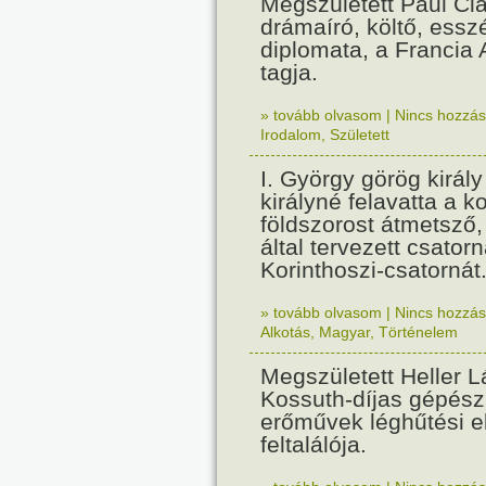
Megszületett Paul Cla
drámaíró, költő, essz
diplomata, a Francia
tagja.
» tovább olvasom
|
Nincs hozzász
Irodalom
,
Született
I. György görög királ
királyné felavatta a k
földszorost átmetsző,
által tervezett csatorn
Korinthoszi-csatornát
» tovább olvasom
|
Nincs hozzász
Alkotás
,
Magyar
,
Történelem
Megszületett Heller L
Kossuth-díjas gépés
erőművek léghűtési e
feltalálója.