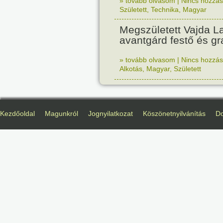
» tovább olvasom
|
Nincs hozzász
Született
,
Technika
,
Magyar
Megszületett Vajda La
avantgárd festő és gr
» tovább olvasom
|
Nincs hozzász
Alkotás
,
Magyar
,
Született
Kezdőoldal
Magunkról
Jognyilatkozat
Köszönetnyilvánítás
D