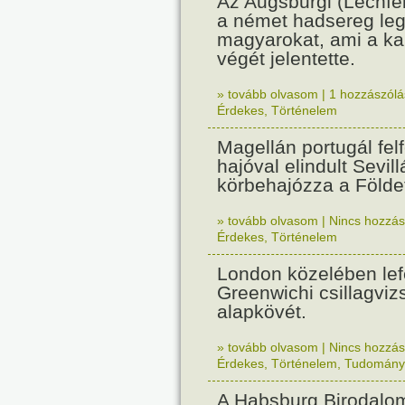
Az Augsburgi (Lechfe
a német hadsereg leg
magyarokat, ami a k
végét jelentette.
» tovább olvasom
|
1 hozzászólás
Érdekes
,
Történelem
Magellán portugál fel
hajóval elindult Sevil
körbehajózza a Földe
» tovább olvasom
|
Nincs hozzász
Érdekes
,
Történelem
London közelében lef
Greenwichi csillagviz
alapkövét.
» tovább olvasom
|
Nincs hozzász
Érdekes
,
Történelem
,
Tudomány
A Habsburg Birodalo