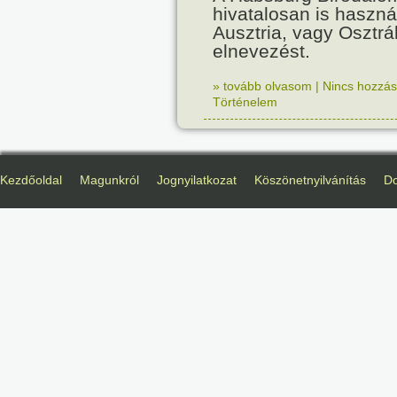
hivatalosan is haszná
Ausztria, vagy Osztr
elnevezést.
» tovább olvasom
|
Nincs hozzász
Történelem
Kezdőoldal
Magunkról
Jognyilatkozat
Köszönetnyilvánítás
D