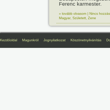
Ferenc karmester.
» tovább olvasom
|
Nincs hozzász
Magyar
,
Született
,
Zene
Kezdőoldal
Magunkról
Jognyilatkozat
Köszönetnyilvánítás
D