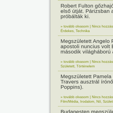
Robert Fulton gőzhaj
első útját. Párizsban
próbálták ki.
» tovább olvasom
|
Nincs hozzász
Érdekes
,
Technika
Megszületett Angelo R
apostoli nuncius volt
második világháború a
» tovább olvasom
|
Nincs hozzász
Született
,
Történelem
Megszületett Pamela
Travers ausztrál írón
Poppins).
» tovább olvasom
|
Nincs hozzász
Film/Média
,
Irodalom
,
Nő
,
Szület
Budapesten megszület