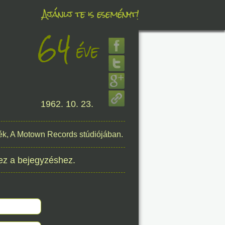
Ajánlj te is eseményt!
64
éve
éve
8. 06.
1962. 10. 23.
éve
ték, A Motown Records stúdiójában.
8. 06.
ez a bejegyzéshez.
éve
8. 06.