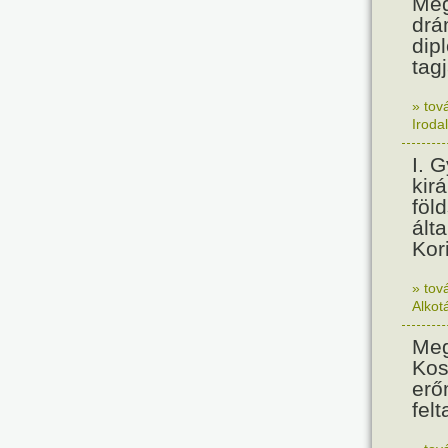
Meg
drá
dip
tagj
» tov
Iroda
I. 
kir
föl
álta
Kor
» tov
Alkot
Meg
Kos
erő
felt