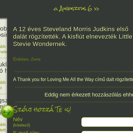
«
Augusztus 6
»
81
obták az első atombombát
A 12 éves Steveland Morris Judkins első
osimára.
dalát rögzítették. A kisfiút elnevezték Little
Stevie Wondernek.
ább olvasom
|
Nincs hozzászólás, szólj hozzá!
énelem
1945. 0
48
Érdekes
,
Zene
ukleáris fegyverek betiltásáért
yó harc világnapja
A Thank you for Loving Me All the Way című dalt rögzítet
ább olvasom
|
Nincs hozzászólás, szólj hozzá!
p
1978. 0
145
Eddig nem érkezett hozzászólás ehh
született Sir Alexander
ming, Nobel-díjas angol orvos, a
Szólj hozzá Te is!
cillin felfedezője.
Név
ább olvasom
|
1 hozzászólás, szólj Te is hozzá!
(kötelező)
1881. 0
tett
,
Alkotás