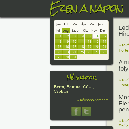
Ezen a napon
Jan
Feb
Már
Ápr
Máj
Jún
Led
Júl
Aug
Szept
Okt
Nov
Dec
Hir
1
2
3
4
5
6
7
8
9
10
11
12
13
14
» tov
15
16
17
18
19
20
21
Tört
22
23
24
25
26
27
28
29
30
31
A n
fol
Névnapok
» tov
Ünne
Berta
,
Bettina
, Géza,
Csobán
Meg
» névnapok eredete
Fle
peni
» tov
Szüle