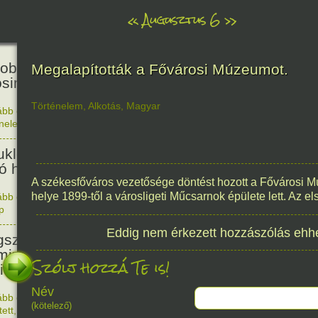
«
Augusztus 6
»
81
obták az első atombombát
Megalapították a Fővárosi Múzeumot.
osimára.
Történelem
,
Alkotás
,
Magyar
ább olvasom
|
Nincs hozzászólás, szólj hozzá!
énelem
1945. 0
48
ukleáris fegyverek betiltásáért
yó harc világnapja
A székesfőváros vezetősége döntést hozott a Fővárosi
helye 1899-től a városligeti Műcsarnok épülete lett. Az els
ább olvasom
|
Nincs hozzászólás, szólj hozzá!
p
1978. 0
145
Eddig nem érkezett hozzászólás ehh
született Sir Alexander
ming, Nobel-díjas angol orvos, a
Szólj hozzá Te is!
cillin felfedezője.
Név
ább olvasom
|
1 hozzászólás, szólj Te is hozzá!
(kötelező)
1881. 0
tett
,
Alkotás