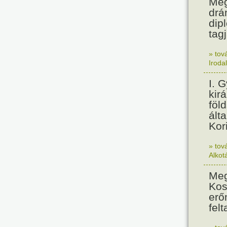
Meg
drá
dip
tagj
» tov
Iroda
I. 
kir
föl
álta
Kor
» tov
Alkot
Meg
Kos
erő
felt