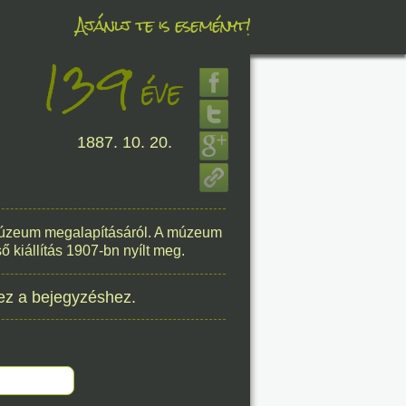
Ajánlj te is eseményt!
139
éve
éve
1887. 10. 20.
8. 06.
éve
 Múzeum megalapításáról. A múzeum
ő kiállítás 1907-bn nyílt meg.
8. 06.
ez a bejegyzéshez.
éve
8. 06.