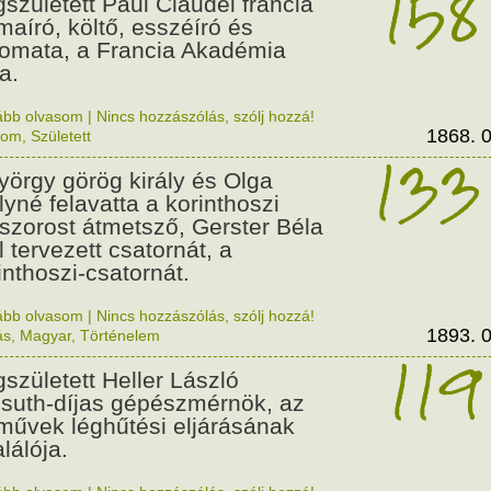
158
született Paul Claudel francia
maíró, költő, esszéíró és
lomata, a Francia Akadémia
a.
ább olvasom
|
Nincs hozzászólás, szólj hozzá!
1868. 0
lom
,
Született
133
György görög király és Olga
ályné felavatta a korinthoszi
dszorost átmetsző, Gerster Béla
l tervezett csatornát, a
inthoszi-csatornát.
ább olvasom
|
Nincs hozzászólás, szólj hozzá!
1893. 0
ás
,
Magyar
,
Történelem
119
született Heller László
suth-díjas gépészmérnök, az
művek léghűtési eljárásának
alálója.