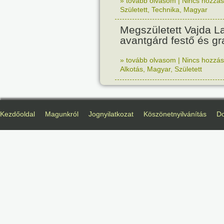
» tovább olvasom
|
Nincs hozzász
Született
,
Technika
,
Magyar
Megszületett Vajda La
avantgárd festő és gr
» tovább olvasom
|
Nincs hozzász
Alkotás
,
Magyar
,
Született
Kezdőoldal
Magunkról
Jognyilatkozat
Köszönetnyilvánítás
D