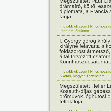
Megszületett Paul Cla
drámaíró, költő, essz
diplomata, a Francia
tagja.
» tovább olvasom
|
Nincs hozzász
Irodalom
,
Született
I. György görög királ
királyné felavatta a k
földszorost átmetsző,
által tervezett csatorn
Korinthoszi-csatornát
» tovább olvasom
|
Nincs hozzász
Alkotás
,
Magyar
,
Történelem
Megszületett Heller L
Kossuth-díjas gépés
erőművek léghűtési e
feltalálója.