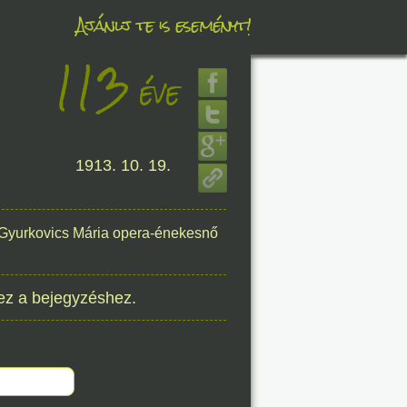
Ajánlj te is eseményt!
113
éve
éve
1913. 10. 19.
8. 07.
éve
e Gyurkovics Mária opera-énekesnő
ez a bejegyzéshez.
8. 07.
éve