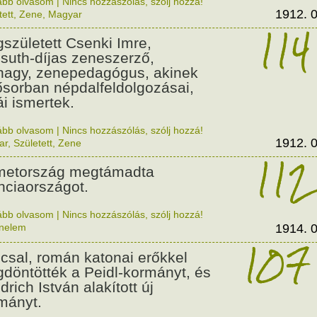
ább olvasom
|
Nincs hozzászólás, szólj hozzá!
1912. 0
tett
,
Zene
,
Magyar
114
született Csenki Imre,
suth-díjas zeneszerző,
nagy, zenepedagógus, akinek
ősorban népdalfeldolgozásai,
ái ismertek.
ább olvasom
|
Nincs hozzászólás, szólj hozzá!
1912. 0
ar
,
Született
,
Zene
112
etország megtámadta
nciaországot.
ább olvasom
|
Nincs hozzászólás, szólj hozzá!
énelem
1914. 0
107
csal, román katonai erőkkel
döntötték a Peidl-kormányt, és
drich István alakított új
mányt.