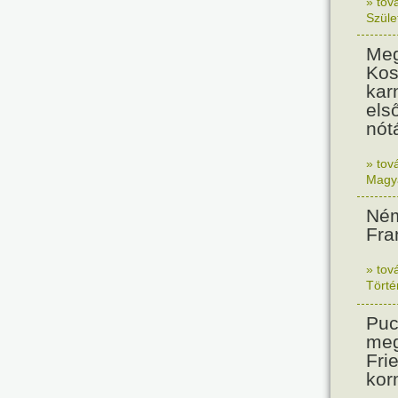
» tov
Szüle
Meg
Kos
kar
els
nót
» tov
Magy
Ném
Fra
» tov
Tört
Puc
meg
Frie
kor