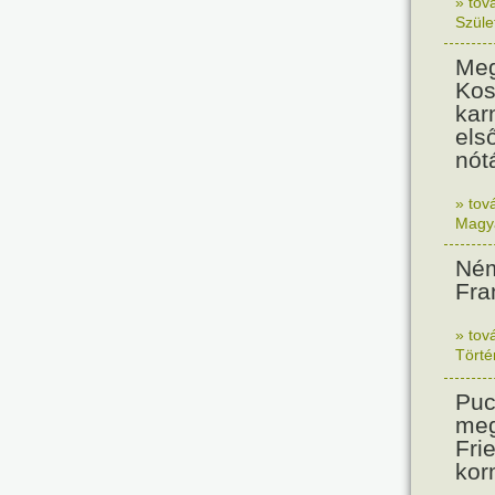
» tov
Szüle
Meg
Kos
kar
els
nót
» tov
Magy
Ném
Fra
» tov
Tört
Puc
meg
Frie
kor