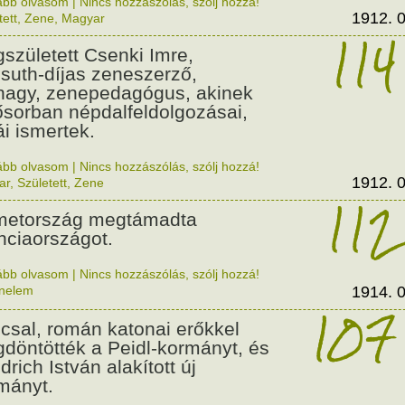
ább olvasom
|
Nincs hozzászólás, szólj hozzá!
1912. 0
tett
,
Zene
,
Magyar
114
született Csenki Imre,
suth-díjas zeneszerző,
nagy, zenepedagógus, akinek
ősorban népdalfeldolgozásai,
ái ismertek.
ább olvasom
|
Nincs hozzászólás, szólj hozzá!
1912. 0
ar
,
Született
,
Zene
112
etország megtámadta
nciaországot.
ább olvasom
|
Nincs hozzászólás, szólj hozzá!
énelem
1914. 0
107
csal, román katonai erőkkel
döntötték a Peidl-kormányt, és
drich István alakított új
mányt.