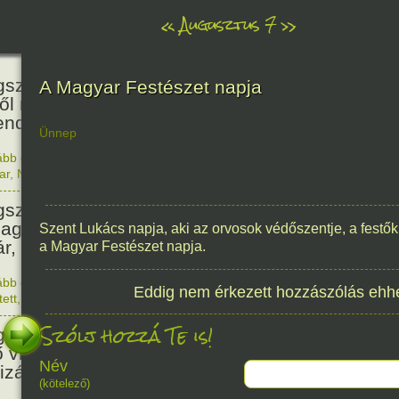
«
Augusztus 7
»
466
született Báthori Erzsébet,
A Magyar Festészet napja
ről rémséges és kegyetlen
endák éltek.
Ünnep
ább olvasom
|
Nincs hozzászólás, szólj hozzá!
1560. 0
ar
,
Nő
,
Történelem
201
született Kondor Gusztáv
llagász, matematikus, egyetemi
Szent Lukács napja, aki az orvosok védőszentje, a festők
ár, akadémikus.
a Magyar Festészet napja.
ább olvasom
|
Nincs hozzászólás, szólj hozzá!
Eddig nem érkezett hozzászólás ehh
1825. 0
tett
,
Technika
,
Magyar
150
Szólj hozzá Te is!
született Mata Hari, a híres
ő világháborús táncosnő,
Név
tizán és kém.
(kötelező)